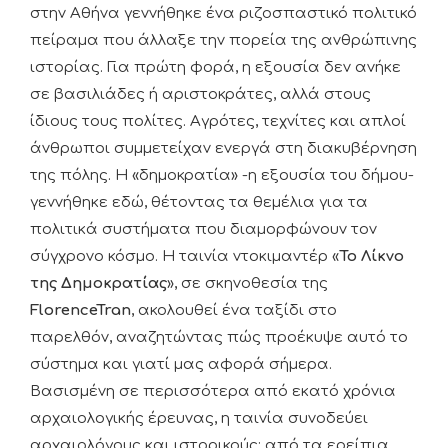
στην Αθήνα γεννήθηκε ένα ριζοσπαστικό πολιτικό
πείραμα που άλλαξε την πορεία της ανθρώπινης
ιστορίας. Για πρώτη φορά, η εξουσία δεν ανήκε
σε βασιλιάδες ή αριστοκράτες, αλλά στους
ίδιους τους πολίτες. Αγρότες, τεχνίτες και απλοί
άνθρωποι συμμετείχαν ενεργά στη διακυβέρνηση
της πόλης. Η «δημοκρατία» -η εξουσία του δήμου-
γεννήθηκε εδώ, θέτοντας τα θεμέλια για τα
πολιτικά συστήματα που διαμορφώνουν τον
σύγχρονο κόσμο. Η ταινία ντοκιμαντέρ «
Το Λίκνο
της Δημοκρατίας
», σε σκηνοθεσία της
FlorenceT
ran
, ακολουθεί ένα ταξίδι στο
παρελθόν, αναζητώντας πώς προέκυψε αυτό το
σύστημα και γιατί μας αφορά σήμερα.
Βασισμένη σε περισσότερα από εκατό χρόνια
αρχαιολογικής έρευνας, η ταινία συνοδεύει
αρχαιολόγους και ιστορικούς: από τα ερείπια