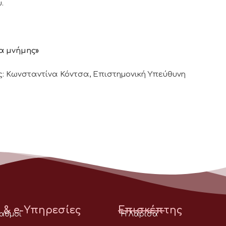
.
α μνήμης»
ς: Κωνσταντίνα Κόντσα, Επιστημονική Υπεύθυνη
 & e-Υπηρεσίες
Επισκέπτης
ταθμοί
Η Λάρισα