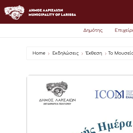
Μετάβαση
στο
περιεχόμενο
Δημότης
Επιχεί
Home
Εκδηλώσεις
Έκθεση
Το Μουσείο