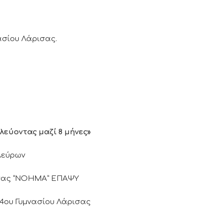
ασίου Λάρισας.
εύοντας μαζί 8 μήνες»
λεύρων
ισας “ΝΟΗΜΑ” ΕΠΑΨΥ
14ου Γυμνασίου Λάρισας