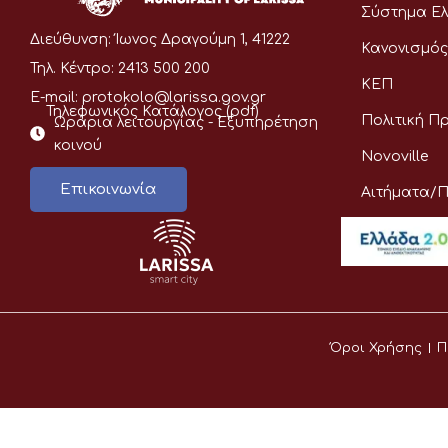
Σύστημα Ελ
Διεύθυνση:
Ίωνος Δραγούμη 1, 41222
Κανονισμός
Τηλ. Κέντρο:
2413 500 200
ΚΕΠ
E-mail:
protokolo@larissa.gov.gr
Τηλεφωνικός Κατάλογος (pdf)
Πολιτική Π
Ωράρια λειτουργίας - Eξυπηρέτηση
κοινού
Novoville
Επικοινωνία
Αιτήματα/
Όροι Χρήσης
Π