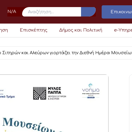
N/A
Επικοινω
ρηση
Επισκέπτης
Δήμος και Πολιτική
e-Υπηρ
 Σιτηρών και Αλεύρων γιορτάζει την Διεθνή Ημέρα Μουσείω