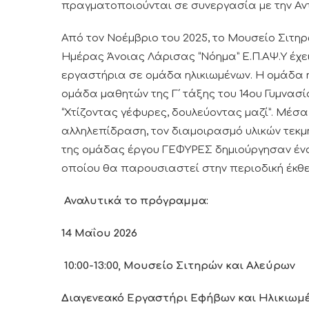
πραγματοποιούνται σε συνεργασία με την Αν
Από τον Νοέμβριο του 2025, το Μουσείο Σιτη
Ημέρας Άνοιας Λάρισας “Νόημα” Ε.Π.ΑΨ.Υ έχ
εργαστήρια σε ομάδα ηλικιωμένων. Η ομάδα 
ομάδα μαθητών της Γ΄ τάξης του 14ου Γυμνασ
“Χτίζοντας γέφυρες, δουλεύοντας μαζί”. Μέσ
αλληλεπίδραση, τον διαμοιρασμό υλικών τεκμη
της ομάδας έργου ΓΕΦΥΡΕΣ δημιούργησαν ένα 
οποίου θα παρουσιαστεί στην περιοδική έκθ
Αναλυτικά το πρόγραμμα:
14 Μαΐου 2026
10:00-13:00, Μουσείο Σιτηρών και Αλεύρων
Διαγενεακό Εργαστήρι Εφήβων και Ηλικιωμ