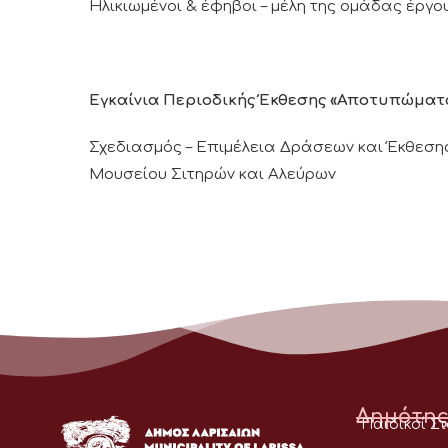
Ηλικιωμένοι & έφηβοι – μέλη της ομάδας έργου
Εγκαίνια Περιοδικής Έκθεσης «Αποτυπώματ
Σχεδιασμός – Επιμέλεια Δράσεων και Έκθεση
Μουσείου Σιτηρών και Αλεύρων
Δημότης
Παιδικοί Σ