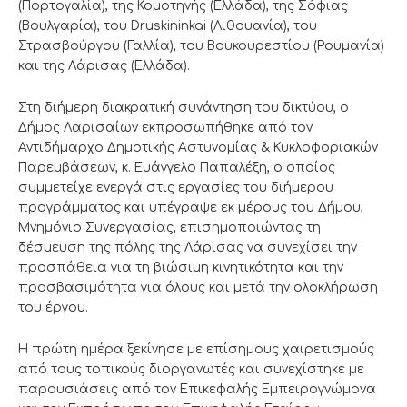
(Πορτογαλία), της Κομοτηνής (Ελλάδα), της Σόφιας
(Βουλγαρία), του Druskininkai (Λιθουανία), του
Στρασβούργου (Γαλλία), του Βουκουρεστίου (Ρουμανία)
και της Λάρισας (Ελλάδα).
Στη διήμερη διακρατική συνάντηση του δικτύου, ο
Δήμος Λαρισαίων εκπροσωπήθηκε από τον
Αντιδήμαρχο Δημοτικής Αστυνομίας & Κυκλοφοριακών
Παρεμβάσεων, κ. Ευάγγελο Παπαλέξη, ο οποίος
συμμετείχε ενεργά στις εργασίες του διήμερου
προγράμματος και υπέγραψε εκ μέρους του Δήμου,
Μνημόνιο Συνεργασίας, επισημοποιώντας τη
δέσμευση της πόλης της Λάρισας να συνεχίσει την
προσπάθεια για τη βιώσιμη κινητικότητα και την
προσβασιμότητα για όλους και μετά την ολοκλήρωση
του έργου.
Η πρώτη ημέρα ξεκίνησε με επίσημους χαιρετισμούς
από τους τοπικούς διοργανωτές και συνεχίστηκε με
παρουσιάσεις από τον Επικεφαλής Εμπειρογνώμονα