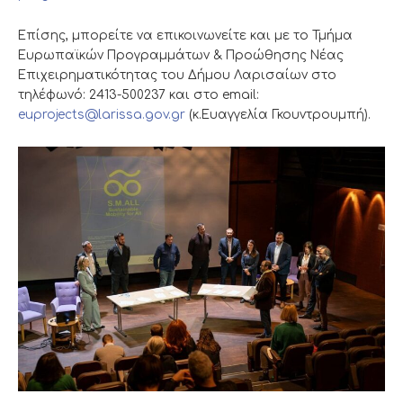
Επίσης, μπορείτε να επικοινωνείτε και με το Τμήμα
Ευρωπαϊκών Προγραμμάτων & Προώθησης Νέας
Επιχειρηματικότητας του Δήμου Λαρισαίων στο
τηλέφωνό: 2413-500237 και στο email:
euprojects@larissa.gov.gr
(κ.Ευαγγελία Γκουντρουμπή).