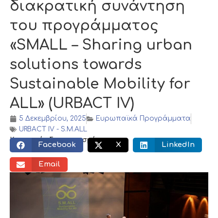
διακρατική συνάντηση
του προγράμματος
«SMALL – Sharing urban
solutions towards
Sustainable Mobility for
ALL» (URBACT IV)
5 Δεκεμβρίου, 2025
Ευρωπαϊκά Προγράμματα
URBACT IV - S.M.ALL
Κοινωνικός διαμοιρασμός:
Facebook
X
LinkedIn
Email