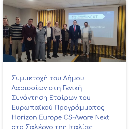
Συμμετοχή του Δήμου
Λαρισαίων στη Γενική
Συνάντηση Εταίρων του
Ευρωπαϊκού Προγράμματος
Horizon Europe CS-Aware Next
στο Σαλέρνο της Ιταλίας