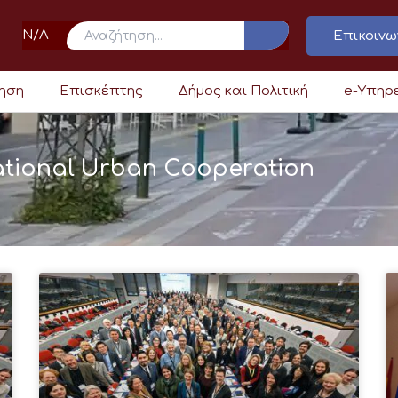
N/A
Επικοινω
ρηση
Επισκέπτης
Δήμος και Πολιτική
e-Υπηρ
ational Urban Cooperation