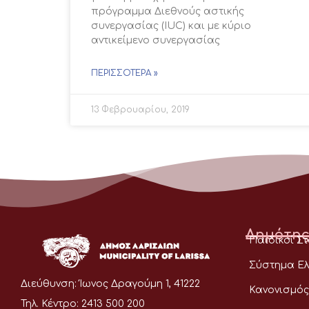
πρόγραμμα Διεθνούς αστικής
συνεργασίας (IUC) και με κύριο
αντικείμενο συνεργασίας
ΠΕΡΙΣΣΌΤΕΡΑ »
13 Φεβρουαρίου, 2019
Δημότης
Παιδικοί Σ
Σύστημα Ελ
Διεύθυνση:
Ίωνος Δραγούμη 1, 41222
Κανονισμός
Τηλ. Κέντρο:
2413 500 200