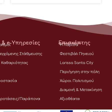
 & e-Υπηρεσίες
Επισκέπτης
ταθμοί
Η Λάρισα
εγχόμενης Στάθμευσης
Φεστιβάλ Πηνειού
 Καθαριότητας
Larissa Santa City
Περιήγηση στην πόλη
ροστασία
Χώροι Πολιτισμού
Διαμονή & Μετακίνηση
Προτάσεις/Παράπονα
Αξιοθέατα