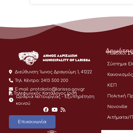
Δημότης
Παιδικοί Σ
Σύστημα Ελ
Διεύθυνση:
Ίωνος Δραγούμη 1, 41222
Κανονισμός
Τηλ. Κέντρο:
2413 500 200
ΚΕΠ
E-mail:
protokolo@larissa.gov.gr
Τηλεφωνικός Κατάλογος (pdf)
Πολιτική Π
Ωράρια λειτουργίας - Eξυπηρέτηση
κοινού
Novoville
Αιτήματα/
Επικοινωνία