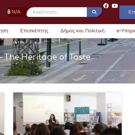
N/A
Επ
ρηση
Επισκέπτης
Δήμος και Πολιτική
e-Υπηρ
 The Heritage of Taste