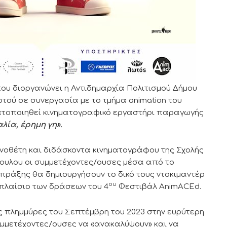
ου διοργανώνει η Αντιδημαρχία Πολιτισμού Δήμου
τού σε συνεργασία με το τμήμα animation του
ματοποιηθεί κινηματογραφικό εργαστήρι παραγωγής
λία, έρημη γη».
ηνοθέτη και διδάσκοντα κινηματογράφου της Σχολής
υλου οι συμμετέχοντες/ουσες μέσα από το
πράξης θα δημιουργήσουν το δικό τους ντοκιμαντέρ
ου
 πλαίσιο των δράσεων του 4
Φεστιβάλ AnimACEd.
ές πλημμύρες του Σεπτέμβρη του 2023 στην ευρύτερη
συμμετέχοντες/ουσες να «ανακαλύψουν» και να