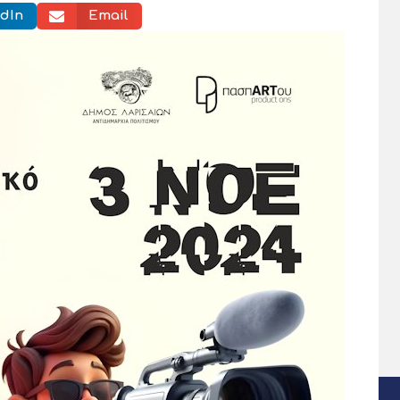
dIn
Email