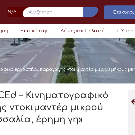
N/A
Επικοινω
ρηση
Επισκέπτης
Δήμος και Πολιτική
e-Υπηρ
αφικό εργαστήρι παραγωγής ντοκιμαντέρ μικρού μήκους με τ
CEd – Κινηματογραφικό
ς ντοκιμαντέρ μικρού
σσαλία, έρημη γη»