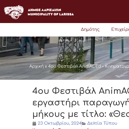
Μετάβαση
στο
περιεχόμενο
Δημότης
Επιχεί
Αρχική
»
4ου Φεστιβάλ AnimACEd – Κινηματογρ
4ου Φεστιβάλ AnimA
εργαστήρι παραγωγή
μήκους με τίτλο: «Θε
23 Οκτωβρίου, 2024
Δελτία Τύπου