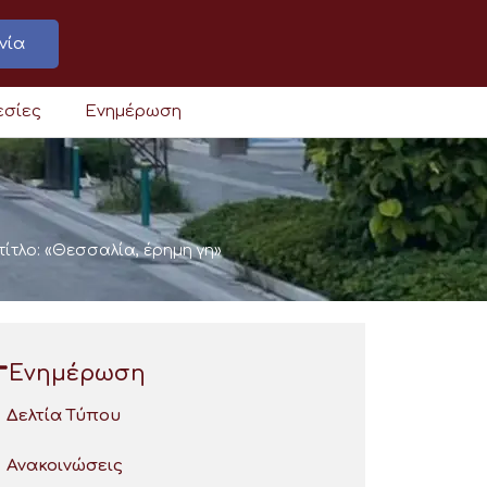
νία
εσίες
Ενημέρωση
ίτλο: «Θεσσαλία, έρημη γη»
Ενημέρωση
Δελτία Τύπου
Ανακοινώσεις