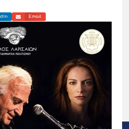
dIn
Email