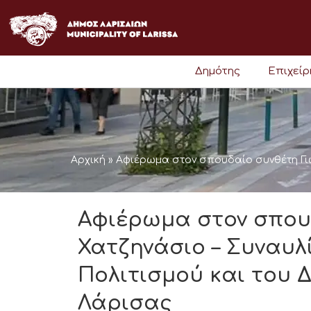
Μετάβαση
στο
περιεχόμενο
Δημότης
Επιχεί
Αρχική
»
Aφιέρωμα στον σπουδαίο συνθέτη Γιώ
Aφιέρωμα στον σπου
Χατζηνάσιο – Συναυλ
Πολιτισμού και του 
Λάρισας