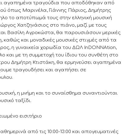
και αγαπημένα τραγούδια που αποδόθηκαν από
ιού όπως Μαρινέλα, Γιάννης Πάριος, Δημήτρης
ηλο το αποτύπωμά τους στην ελληνική μουσική
ιώργος Χατζηνάσιος στο πιάνο, μαζί με τους
 και Βασίλη Αγροκώστα, θα παρουσιάσουν μερικές
η, καθώς και μοναδικές μουσικές στιγμές από τα
ρος, η γυναικεία χορωδία του ΔΩΛ InDONNAtion,
ο και με τη συμμετοχή του ίδιου του συνθέτη στο
στρου Δημήτρη Κτιστάκη, θα ερμηνεύσει αγαπημένα
έχουμε τραγουδήσει και αγαπήσει σε
υλου.
ουσική, η μνήμη και το συναίσθημα συναντιούνται
υσικό ταξίδι.
μειωμένο εισιτήριο
καθημερινά από τις 10:00-13:00 και απογευματινές