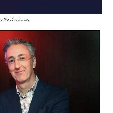
ος Χατζηνάσιος