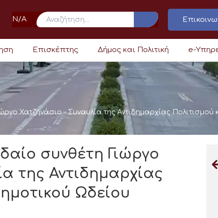
N/A
Επικοινω
ρηση
Επισκέπτης
Δήμος και Πολιτική
e-Υπηρ
ργο Χατζηνάσιο – Συναυλία της Αντιδημαρχίας Πολιτισμού 
δαίο συνθέτη Γιώργο
ία της Αντιδημαρχίας
Δημοτικού Ωδείου