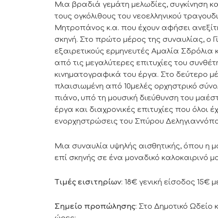
Μια βραδιά γεμάτη μελωδίες, συγκίνηση 
τους ογκόλιθους του νεοελληνικού τραγουδ
Μητροπάνος κ.α. που έχουν αφήσει ανεξίτ
σκηνή. Στο πρώτο μέρος της συναυλίας, ο Γ
εξαιρετικούς ερμηνευτές Αμαλία Σδρόλια
από τις μεγαλύτερες επιτυχίες του συνθέτ
κινηματογραφικά του έργα. Στο δεύτερο μέ
πλαισιωμένη από 10μελές ορχηστρικό σύνολ
πιάνο, υπό τη μουσική διεύθυνση του μαέ
έργα και διαχρονικές επιτυχίες που όλοι 
ενορχηστρώσεις του Σπύρου Δεληγιαννόπο
Μια συναυλία υψηλής αισθητικής, όπου η μ
επί σκηνής σε ένα μοναδικό καλοκαιρινό μο
Τιμές εισιτηρίων
: 18€ γενική είσοδος 15€ 
Σημείο προπώλησης
: Στο Δημοτικό Ωδείο 