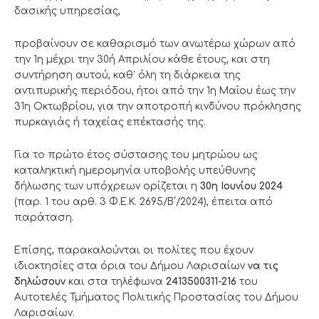
δασικής υπηρεσίας,
προβαίνουν σε καθαρισμό των ανωτέρω χώρων από
την 1η μέχρι την 30ή Απριλίου κάθε έτους, και στη
συντήρηση αυτού, καθ’ όλη τη διάρκεια της
αντιπυρικής περιόδου, ήτοι από την 1η Μαΐου έως την
31η Οκτωβρίου, για την αποτροπή κινδύνου πρόκλησης
πυρκαγιάς ή ταχείας επέκτασής της.
Για το πρώτο έτος σύστασης του μητρώου ως
καταληκτική ημερομηνία υποβολής υπεύθυνης
δήλωσης των υπόχρεων ορίζεται η
30η Ιουνίου 2024
(παρ. 1 του αρθ. 3 Φ.Ε.Κ. 2695/Β΄/2024), έπειτα από
παράταση.
Επίσης, παρακαλούνται οι πολίτες που έχουν
ιδιοκτησίες στα όρια του Δήμου Λαρισαίων
να τις
δηλώσουν
και στα τηλέφωνα
2413500311-216
του
Αυτοτελές Τμήματος Πολιτικής Προστασίας του Δήμου
Λαρισαίων.