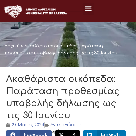
Μετάβαση
στο
περιεχόμενο
Αρχική
»
Ακαθάριστα οικόπεδα: Παράταση
προθεσμίας υποβολής δήλωσης ως τις 30 Ιουνίου
Ακαθάριστα οικόπεδα:
Παράταση προθεσμίας
υποβολής δήλωσης ως
τις 30 Ιουνίου
29 Μαΐου, 2024
Ανακοινώσεις
Κοινωνικός διαμοιρασμός:
Facebook
X
LinkedIn