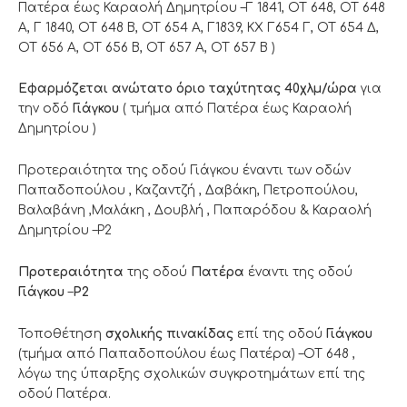
Πατέρα έως Καραολή Δημητρίου –Γ 1841, ΟΤ 648, ΟΤ 648
Α, Γ 1840, ΟΤ 648 Β, ΟΤ 654 Α, Γ1839, ΚΧ Γ654 Γ, ΟΤ 654 Δ,
ΟΤ 656 Α, ΟΤ 656 Β, ΟΤ 657 Α, ΟΤ 657 Β )
Eφαρμόζεται ανώτατο όριο ταχύτητας 40χλμ/ώρα
για
την οδό
Γιάγκου
( τμήμα από Πατέρα έως Καραολή
Δημητρίου )
Προτεραιότητα της οδού Γιάγκου έναντι των οδών
Παπαδοπούλου , Καζαντζή , Δαβάκη, Πετροπούλου,
Βαλαβάνη ,Μαλάκη , Δουβλή , Παπαρόδου & Καραολή
Δημητρίου –Ρ2
Προτεραιότητα
της οδού
Πατέρα
έναντι της οδού
Γιάγκου
–
Ρ2
Τοποθέτηση
σχολικής πινακίδας
επί της οδού
Γιάγκου
(τμήμα από Παπαδοπούλου έως Πατέρα) –ΟΤ 648 ,
λόγω της ύπαρξης σχολικών συγκροτημάτων επί της
οδού Πατέρα.