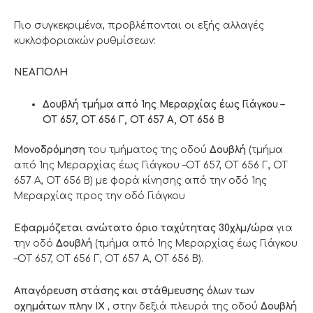
Πιο συγκεκριμένα, προβλέπονται οι εξής αλλαγές
κυκλοφοριακών ρυθμίσεων:
ΝΕΑΠΟΛΗ
Δουβλή τμήμα από 1ης Μεραρχίας έως Γιάγκου –
OT 657, OT 656 Γ, ΟΤ 657 Α, ΟΤ 656 Β
Μονοδρόμηση
του τμήματος της οδού
Δουβλή
(τμήμα
από 1ης Μεραρχίας έως Γιάγκου –OT 657, OT 656 Γ, ΟΤ
657 Α, ΟΤ 656 Β) με φορά κίνησης από την οδό 1ης
Μεραρχίας προς την οδό Γιάγκου
Eφαρμόζεται ανώτατο όριο ταχύτητας 30χλμ/ώρα
για
την οδό
Δουβλή
(τμήμα από 1ης Μεραρχίας έως Γιάγκου
–OT 657, OT 656 Γ, ΟΤ 657 Α, ΟΤ 656 Β).
Απαγόρευση στάσης και στάθμευσης όλων των
οχημάτων πλην ΙΧ
, στην δεξιά πλευρά της οδού
Δουβλή