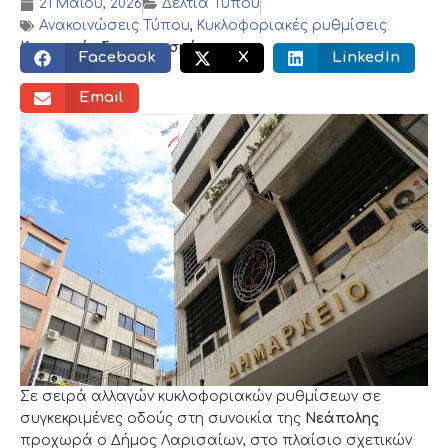
21 Μαΐου, 2026
Δελτία Τύπου
Ανακοινώσεις Τύπου
,
Κυκλοφοριακές ρυθμίσεις
Κοινωνικός διαμοιρασμός:
Facebook
X
LinkedIn
Email
Σε σειρά αλλαγών κυκλοφοριακών ρυθμίσεων σε
συγκεκριμένες οδούς στη συνοικία της
Νεάπολης
προχωρά ο Δήμος Λαρισαίων, στο πλαίσιο σχετικών