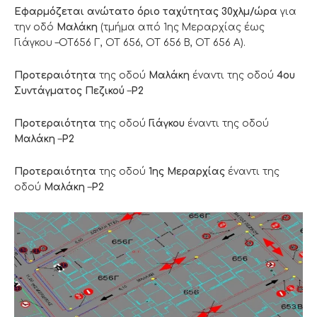
Eφαρμόζεται ανώτατο όριο ταχύτητας 30χλμ/ώρα
για
την οδό
Μαλάκη
(τμήμα από 1ης Μεραρχίας έως
Γιάγκου –ΟΤ656 Γ, ΟΤ 656, ΟΤ 656 Β, ΟΤ 656 Α).
Προτεραιότητα
της οδού
Μαλάκη
έναντι της οδού
4ου
Συντάγματος Πεζικού
–
Ρ2
Προτεραιότητα
της οδού
Γιάγκου
έναντι της οδού
Μαλάκη
–
Ρ2
Προτεραιότητα
της οδού
1ης Μεραρχίας
έναντι της
οδού
Μαλάκη
–
Ρ2