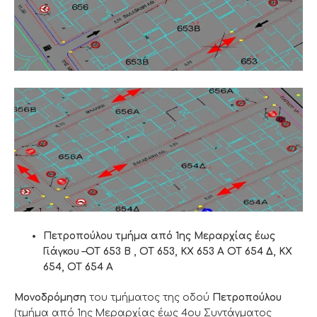
Πετροπούλου τμήμα από 1ης Μεραρχίας έως
Γιάγκου –ΟΤ 653 Β , ΟΤ 653, KX 653 A ΟΤ 654 Δ, ΚΧ
654, ΟΤ 654 Α
Μονοδρόμηση
του τμήματος της οδού
Πετροπούλου
(τμήμα από 1ης Μεραρχίας έως 4ου Συντάγματος