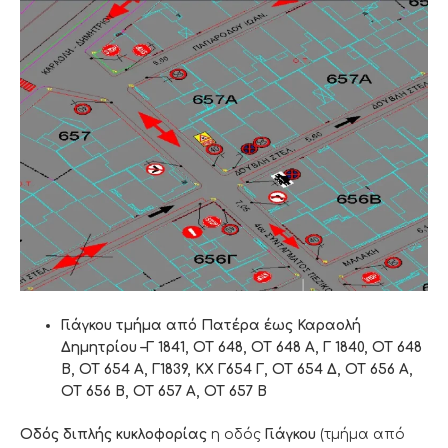
Γιάγκου τμήμα από Πατέρα έως Καραολή
Δημητρίου –Γ 1841, ΟΤ 648, ΟΤ 648 Α, Γ 1840, ΟΤ 648
Β, ΟΤ 654 Α, Γ1839, ΚΧ Γ654 Γ, ΟΤ 654 Δ, ΟΤ 656 Α,
ΟΤ 656 Β, ΟΤ 657 Α, ΟΤ 657 Β
Οδός διπλής κυκλοφορίας
η οδός
Γιάγκου
(τμήμα από