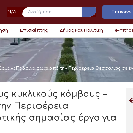
N/A
Επικοινω
ρηση
Επισκέπτης
Δήμος και Πολιτική
e-Υπηρ
μβους – «Πράσινο φως» από την Περιφέρεια Θεσσαλίας σε έν
υς κυκλικούς κόμβους –
την Περιφέρεια
τικής σημασίας έργο για