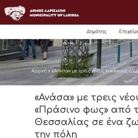
Μετάβαση
στο
περιεχόμενο
Δημότης
Επιχεί
Αρχική
»
«Ανάσα» με τρεις νέους κυκλικούς κό
«Ανάσα» με τρεις νέο
«Πράσινο φως» από 
Θεσσαλίας σε ένα ζω
την πόλη