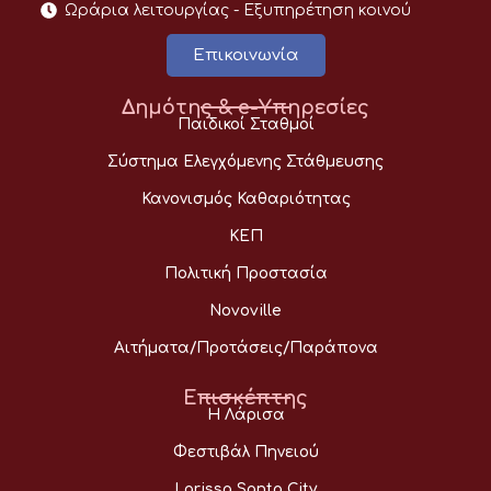
Ωράρια λειτουργίας - Eξυπηρέτηση κοινού
Επικοινωνία
Δημότης & e-Υπηρεσίες
Παιδικοί Σταθμοί
Σύστημα Ελεγχόμενης Στάθμευσης
Κανονισμός Καθαριότητας
ΚΕΠ
Πολιτική Προστασία
Novoville
Αιτήματα/Προτάσεις/Παράπονα
Επισκέπτης
Η Λάρισα
Φεστιβάλ Πηνειού
Larissa Santa City