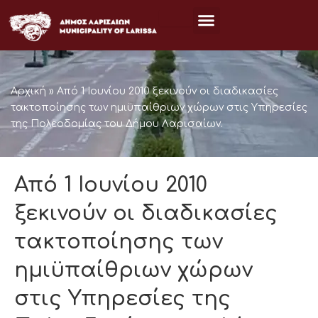
Μετάβαση
στο
περιεχόμενο
Αρχική
»
Από 1 Ιουνίου 2010 ξεκινούν οι διαδικασίες
τακτοποίησης των ημιϋπαίθριων χώρων στις Υπηρεσίες
της Πολεοδομίας του Δήμου Λαρισαίων.
Από 1 Ιουνίου 2010
ξεκινούν οι διαδικασίες
τακτοποίησης των
ημιϋπαίθριων χώρων
στις Υπηρεσίες της