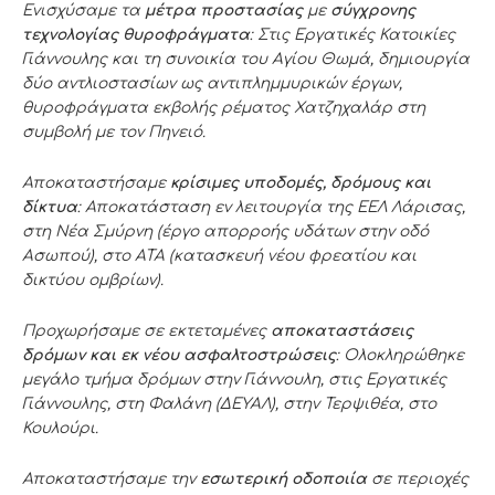
Ενισχύσαμε τα
μέτρα προστασίας
με
σύγχρονης
τεχνολογίας θυροφράγματα
: Στις Εργατικές Κατοικίες
Γιάννουλης και τη συνοικία του Αγίου Θωμά, δημιουργία
δύο αντλιοστασίων ως αντιπλημμυρικών έργων,
θυροφράγματα εκβολής ρέματος Χατζηχαλάρ στη
συμβολή με τον Πηνειό.
Αποκαταστήσαμε
κρίσιμες υποδομές, δρόμους και
δίκτυα
: Αποκατάσταση εν λειτουργία της ΕΕΛ Λάρισας,
στη Νέα Σμύρνη (έργο απορροής υδάτων στην οδό
Ασωπού), στο ΑΤΑ (κατασκευή νέου φρεατίου και
δικτύου ομβρίων).
Προχωρήσαμε σε εκτεταμένες
αποκαταστάσεις
δρόμων και εκ νέου ασφαλτοστρώσεις
: Ολοκληρώθηκε
μεγάλο τμήμα δρόμων στην Γιάννουλη, στις Εργατικές
Γιάννουλης, στη Φαλάνη (ΔΕΥΑΛ), στην Τερψιθέα, στο
Κουλούρι.
Αποκαταστήσαμε την
εσωτερική οδοποιία
σε περιοχές