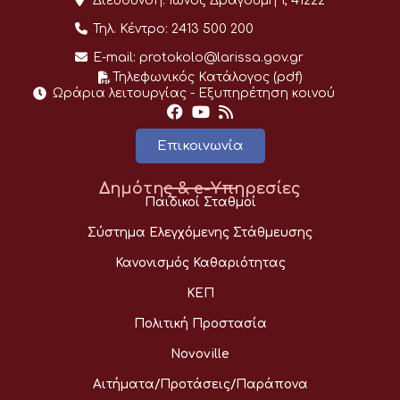
Διεύθυνση:
Ίωνος Δραγούμη 1, 41222
Τηλ. Κέντρο:
2413 500 200
E-mail:
protokolo@larissa.gov.gr
Τηλεφωνικός Κατάλογος (pdf)
Ωράρια λειτουργίας - Eξυπηρέτηση κοινού
Επικοινωνία
Δημότης & e-Υπηρεσίες
Παιδικοί Σταθμοί
Σύστημα Ελεγχόμενης Στάθμευσης
Κανονισμός Καθαριότητας
ΚΕΠ
Πολιτική Προστασία
Novoville
Αιτήματα/Προτάσεις/Παράπονα