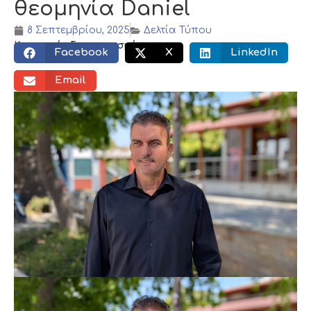
θεομηνία Daniel
8 Σεπτεμβρίου, 2025
Δελτία Τύπου
Κοινωνικός διαμοιρασμός:
Facebook
X
LinkedIn
Email