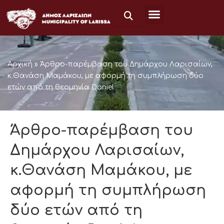
Μετάβαση
στο
περιεχόμενο
Αρχική
»
Άρθρο-παρέμβαση του Δημάρχου Λαρισαίων,
κ.Θανάση Μαμάκου, με αφορμή τη συμπλήρωση δύο
ετών από τη θεομηνία Daniel
Άρθρο-παρέμβαση του
Δημάρχου Λαρισαίων,
κ.Θανάση Μαμάκου, με
αφορμή τη συμπλήρωση
δύο ετών από τη