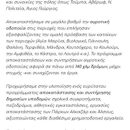
και συνοικίες της πόλης όπως Τούμπα, Αβέρωφ, Ν.
Πολιτεία, Άγιος Γεώργιος.
Αποκαταστήσαμε σε μεγάλο βαθμό την
αγροτική
οδοποιία
στις περιοχές που επλήγησαν
εξασφαλίζοντας την ομαλή πρόσβαση των κατοίκων
των περιοχών (Αγία Μαρίνα, Βιολογικό, Γιάννουλη,
Φαλάνη, Τερψιθέα, Μάνδρα, Κουτσόχερο, το Κουλούρι,
την Αμφιθέα, το Κάστρο, το Λουτρό κ.α.). Το πρόγραμμα
αποκαταστάσεων και συντηρήσεων αγροτικής
οδοποιίας αφορά σε πάνω από
140 χλμ δρόμων
, μέχρι
στιγμής -και συνεχίζονται τα έργα.
Προχωρήσαμε στην υλοποίηση ενός ευρύτατου
προγράμματος
αποκατάστασης και συντήρησης
δημοσίων υποδομών
: σχολικά συγκροτήματα,
πεζοδρόμια, αθλητικές εγκαταστάσεις, εργασίες
αποκατάστασης των Πάρκων Αλκαζάρ και Άλσους,
αξιοποιώντας κάθε διαθέσιμο χρηματοδοτικό εργαλείο.