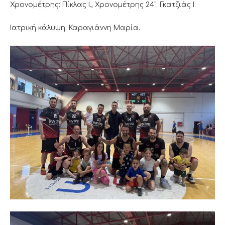
Χρονομέτρης: Πίκλας Ι., Χρονομέτρης 24”: Γκατζιάς Ι.
Ιατρική κάλυψη: Καραγιάννη Μαρία.