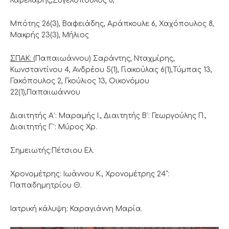
Καβελάρης,Ζυγελόπουλος 6,
Μπότης 26(3), Βαφειάδης, Αράπκουλε 6, Χαχόπουλος 8,
Μακρής 23(3), Μήλιος
ΣΠΑΚ:
(Παπαιωάννου) Σαράντης, Νταχμίρης,
Κωνσταντίνου 4, Ανδρέου 5(1), Γιακούλας 6(1),Τύμπας 13,
Γακόπουλος 2, Γκούλιος 13, Οικονόμου
22(1),Παπαιωάννου
Διαιτητής Α’: Μαραμής Ι., Διαιτητής Β’: Γεωργούλης Π.,
Διαιτητής Γ’: Μύρος Χρ.
Σημειωτής:Πέτσιου Ελ.
Χρονομέτρης: Ιωάννου Κ., Χρονομέτρης 24”:
Παπαδημητρίου Θ.
Ιατρική κάλυψη: Καραγιάννη Μαρία.