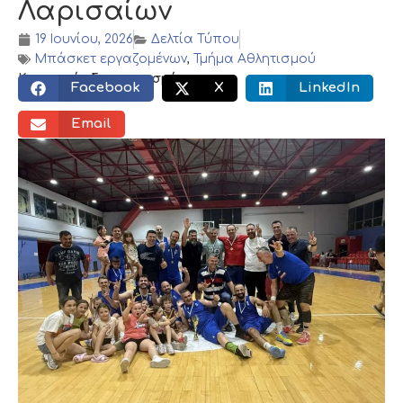
Λαρισαίων
19 Ιουνίου, 2026
Δελτία Τύπου
Μπάσκετ εργαζομένων
,
Τμήμα Αθλητισμού
Κοινωνικός διαμοιρασμός:
Facebook
X
LinkedIn
Email