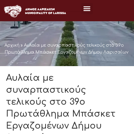
Μετάβαση
στο
περιεχόμενο
Αρχική
»
Αυλαία με συναρπαστικούς τελικούς στο 39ο
Πρωτάθλημα Μπάσκετ Εργαζομένων Δήμου Λαρισαίων
Αυλαία με
συναρπαστικούς
τελικούς στο 39ο
Πρωτάθλημα Μπάσκετ
Εργαζομένων Δήμου