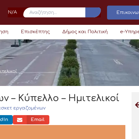
N/A
Επικοινω
ρηση
Επισκέπτης
Δήμος και Πολιτική
e-Υπηρ
τελικοί
 – Κύπελλο – Ημιτελικοί
σκετ εργαζομένων
dIn
Email