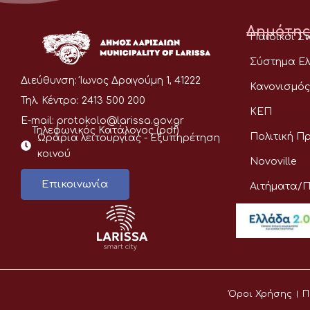
Δημότης
Παιδικοί Σ
Σύστημα Ελ
Διεύθυνση:
Ίωνος Δραγούμη 1, 41222
Κανονισμός
Τηλ. Κέντρο:
2413 500 200
ΚΕΠ
E-mail:
protokolo@larissa.gov.gr
Τηλεφωνικός Κατάλογος (pdf)
Πολιτική Π
Ωράρια λειτουργίας - Eξυπηρέτηση
κοινού
Novoville
Επικοινωνία
Αιτήματα/
Όροι Χρήσης
Π