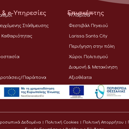
 & e-Υπηρεσίες
Επισκέπτης
ταθμοί
Η Λάρισα
εγχόμενης Στάθμευσης
Φεστιβάλ Πηνειού
 Καθαριότητας
Larissa Santa City
Περιήγηση στην πόλη
ροστασία
Χώροι Πολιτισμού
Διαμονή & Μετακίνηση
Προτάσεις/Παράπονα
Αξιοθέατα
ροσωπικά Δεδομένα
Πολιτική Cookies
Πολιτική Απορρήτου