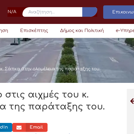
N/A
Επικοινω
ρηση
Επισκέπτης
Δήμος και Πολιτική
e-Υπηρ
υ κ. Σάπκα στην ολομέλεια της παράταξης του.
 στις αιχμές του κ.
α της παράταξης του.
dIn
Email