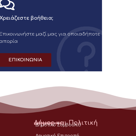
Χρειάζεστε βοήθεια;
Επικοινωνήστε μαζί μας για οποιαδήποτε
απορία
ΕΠΙΚΟΙΝΩΝΙΑ
Δήμος και Πολιτική
Δημοτικό Συμβούλιο
Δημοτική Επιτροπή