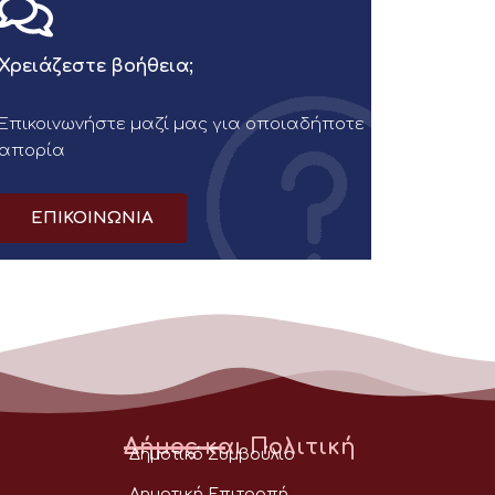
Χρειάζεστε βοήθεια;
Επικοινωνήστε μαζί μας για οποιαδήποτε
απορία
ΕΠΙΚΟΙΝΩΝΙΑ
Δήμος και Πολιτική
Δημοτικό Συμβούλιο
Δημοτική Επιτροπή