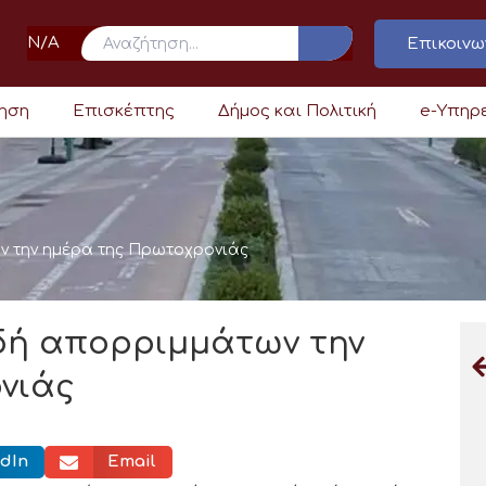
N/A
Επικοινω
ρηση
Επισκέπτης
Δήμος και Πολιτική
e-Υπηρ
ν την ημέρα της Πρωτοχρονιάς
ιδή απορριμμάτων την
νιάς
dIn
Email