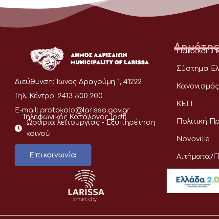
Δημότης
Παιδικοί Σ
Σύστημα Ελ
Διεύθυνση:
Ίωνος Δραγούμη 1, 41222
Κανονισμός
Τηλ. Κέντρο:
2413 500 200
ΚΕΠ
E-mail:
protokolo@larissa.gov.gr
Τηλεφωνικός Κατάλογος (pdf)
Πολιτική Π
Ωράρια λειτουργίας - Eξυπηρέτηση
κοινού
Novoville
Επικοινωνία
Αιτήματα/