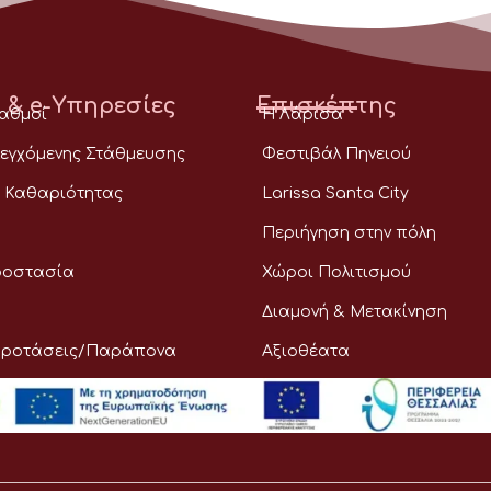
 & e-Υπηρεσίες
Επισκέπτης
ταθμοί
Η Λάρισα
εγχόμενης Στάθμευσης
Φεστιβάλ Πηνειού
 Καθαριότητας
Larissa Santa City
Περιήγηση στην πόλη
ροστασία
Χώροι Πολιτισμού
Διαμονή & Μετακίνηση
Προτάσεις/Παράπονα
Αξιοθέατα