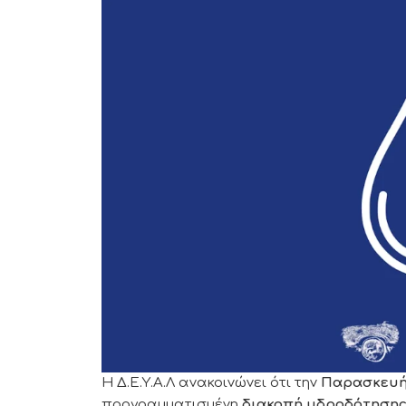
Η Δ.Ε.Υ.Α.Λ ανακοινώνει ότι την
Παρασκευή
προγραμματισμένη
διακοπή υδροδότησης 