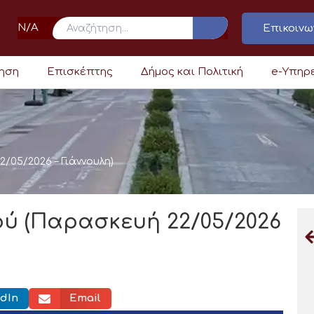
N/A
Επικοινω
ρηση
Επισκέπτης
Δήμος και Πολιτική
e-Υπηρ
/05/2026 – Γιάννουλη)
ού (Παρασκευή 22/05/2026
dIn
Email