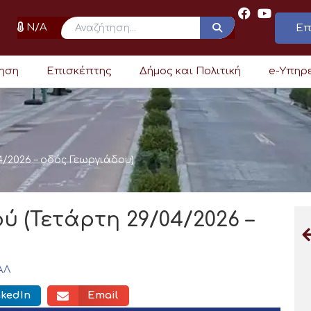
N/A
Επ
ρηση
Επισκέπτης
Δήμος και Πολιτική
e-Υπηρ
4/2026 – οδός Γεωργιάδου)
ύ (Τετάρτη 29/04/2026 –
ΑΛ
nkedIn
Email