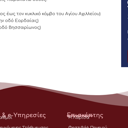
 έως τον κυκλικό κόμβο του Αγίου Αχιλλείου)
την οδό Εορδαίας)
 οδό Βησσαρίωνος)
 & e-Υπηρεσίες
Επισκέπτης
ταθμοί
Η Λάρισα
εγχόμενης Στάθμευσης
Φεστιβάλ Πηνειού