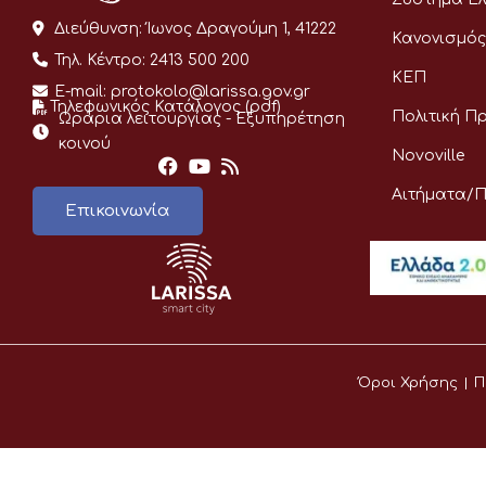
Διεύθυνση:
Ίωνος Δραγούμη 1, 41222
Κανονισμός
Τηλ. Κέντρο:
2413 500 200
ΚΕΠ
E-mail:
protokolo@larissa.gov.gr
Τηλεφωνικός Κατάλογος (pdf)
Πολιτική Π
Ωράρια λειτουργίας - Eξυπηρέτηση
κοινού
Novoville
Αιτήματα/
Επικοινωνία
Όροι Χρήσης
Π