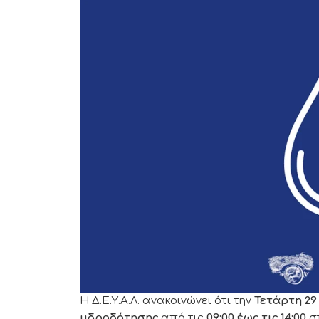
Η Δ.Ε.Υ.Α.Λ. ανακοινώνει ότι την
Τετάρτη 29
υδροδότησης
από τις
09:00 έως τις 14:00
σ