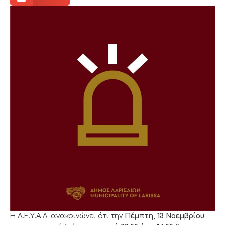
Η Δ.Ε.Υ.Α.Λ. ανακοινώνει ότι την
Πέμπτη, 13 Νοεμβρίου