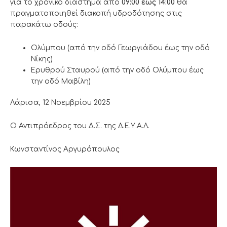
για το χρονικό διάστημα από
09:00
έως 14:00
θα
πραγματοποιηθεί διακοπή υδροδότησης στις
παρακάτω οδούς:
Ολύμπου (από την οδό Γεωργιάδου έως την οδό
Νίκης)
Ερυθρού Σταυρού (από την οδό Ολύμπου έως
την οδό Μαβίλη)
Λάρισα, 12 Νοεμβρίου 2025
Ο Αντιπρόεδρος του Δ.Σ. της Δ.Ε.Υ.Α.Λ.
Κωνσταντίνος Αργυρόπουλος