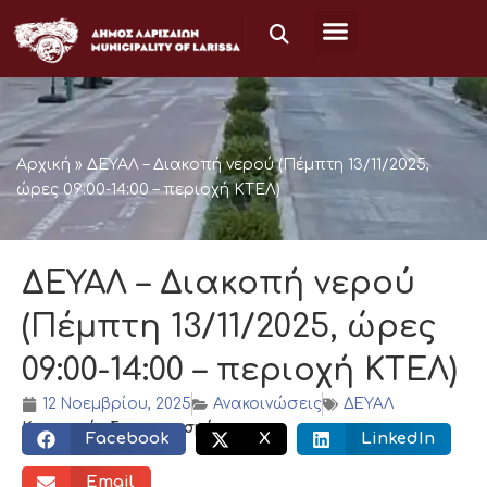
Μετάβαση
στο
περιεχόμενο
Αρχική
»
ΔΕΥΑΛ – Διακοπή νερού (Πέμπτη 13/11/2025,
ώρες 09:00-14:00 – περιοχή ΚΤΕΛ)
ΔΕΥΑΛ – Διακοπή νερού
(Πέμπτη 13/11/2025, ώρες
09:00-14:00 – περιοχή ΚΤΕΛ)
12 Νοεμβρίου, 2025
Ανακοινώσεις
ΔΕΥΑΛ
Κοινωνικός διαμοιρασμός:
Facebook
X
LinkedIn
Email