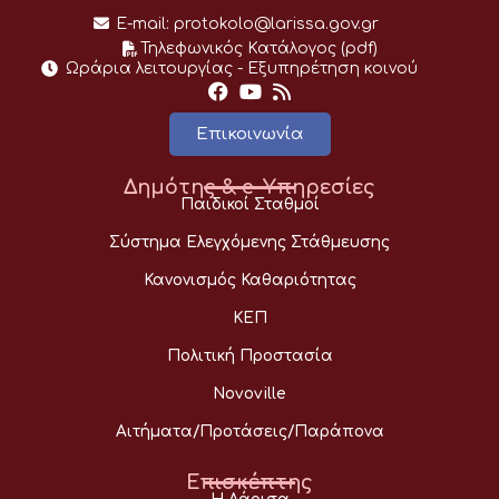
E-mail:
protokolo@larissa.gov.gr
Τηλεφωνικός Κατάλογος (pdf)
Ωράρια λειτουργίας - Eξυπηρέτηση κοινού
Επικοινωνία
Δημότης & e-Υπηρεσίες
Παιδικοί Σταθμοί
Σύστημα Ελεγχόμενης Στάθμευσης
Κανονισμός Καθαριότητας
ΚΕΠ
Πολιτική Προστασία
Novoville
Αιτήματα/Προτάσεις/Παράπονα
Επισκέπτης