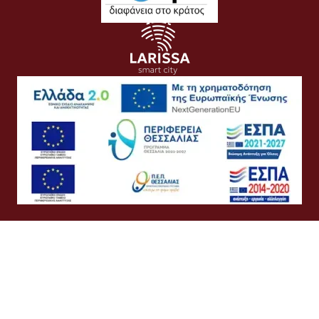
Όροι Χρήσης
Προσωπικά Δεδομένα
Πολιτική Cookies
Πολιτική Απορρήτου
Προσβασιμότητα
Συχνές Ερωτήσεις
Βοήθεια
Σύνδεση
Ελληνικά
English