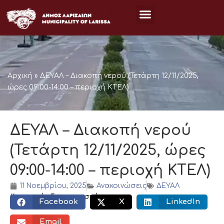
Μετάβαση
στο
περιεχόμενο
Αρχική
»
ΔΕΥΑΛ – Διακοπή νερού (Τετάρτη 12/11/2025,
ώρες 09:00-14:00 – περιοχή ΚΤΕΛ)
ΔΕΥΑΛ – Διακοπή νερού
(Τετάρτη 12/11/2025, ώρες
09:00-14:00 – περιοχή ΚΤΕΛ)
11 Νοεμβρίου, 2025
Ανακοινώσεις
ΔΕΥΑΛ
Κοινωνικός διαμοιρασμός:
Facebook
X
LinkedIn
Email