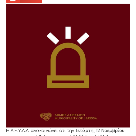
Η Δ.Ε.Υ.Α.Λ. ανακοινώνει ότι την
Τετάρτη, 12 Νοεμβρίου