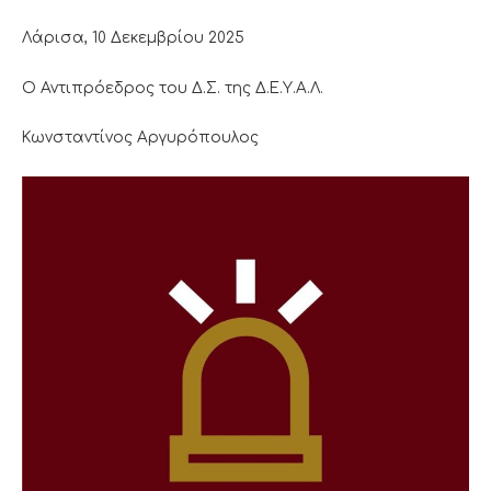
Λάρισα, 10 Δεκεμβρίου 2025
Ο Αντιπρόεδρος του Δ.Σ. της Δ.Ε.Υ.Α.Λ.
Κωνσταντίνος Αργυρόπουλος