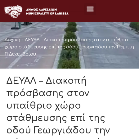
Μετάβαση
στο
περιεχόμενο
Αρχική
»
ΔΕΥΑΛ – Διακοπή πρόσβασης στον υπαίθριο
χώρο στάθμευσης επί της οδού Γεωργιάδου την Πέμπτη
11 Δεκεμβρίου
ΔΕΥΑΛ – Διακοπή
πρόσβασης στον
υπαίθριο χώρο
στάθμευσης επί της
οδού Γεωργιάδου την