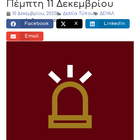
Πέμπτη 11 Δεκεμβρίου
10 Δεκεμβρίου, 2025
Δελτία Τύπου
ΔΕΥΑΛ
Κοινωνικός διαμοιρασμός:
Facebook
X
LinkedIn
Email