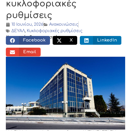
κυκλοφοριακές
ρυθμίσεις
10 Ιουνίου, 2026
Ανακοινώσεις
ΔΕΥΑΛ
,
Κυκλοφοριακές ρυθμίσεις
Κοινωνικός διαμοιρασμός:
Facebook
X
LinkedIn
Email