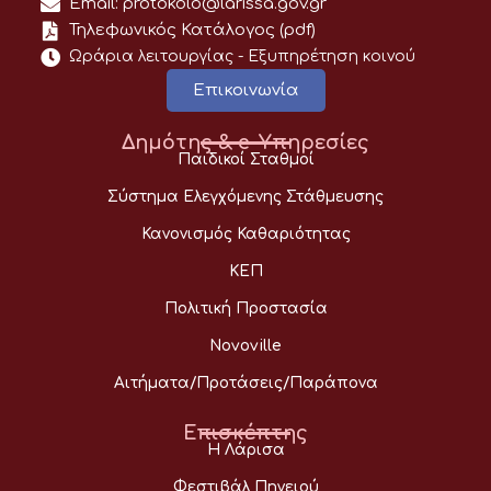
Email: protokolo@larissa.gov.gr
Τηλεφωνικός Κατάλογος (pdf)
Ωράρια λειτουργίας - Eξυπηρέτηση κοινού
Επικοινωνία
Δημότης & e-Υπηρεσίες
Παιδικοί Σταθμοί
Σύστημα Ελεγχόμενης Στάθμευσης
Κανονισμός Καθαριότητας
ΚΕΠ
Πολιτική Προστασία
Novoville
Αιτήματα/Προτάσεις/Παράπονα
Επισκέπτης
Η Λάρισα
Φεστιβάλ Πηνειού