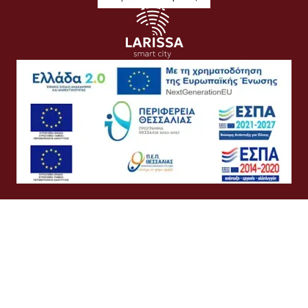
Όροι Χρήσης
Προσωπικά Δεδομένα
Πολιτική Cookies
Πολιτική Απορρήτου
Προσβασιμότητα
Συχνές Ερωτήσεις
Βοήθεια
Σύνδεση
Ελληνικά
English
©
Δήμος Λαρισαίων