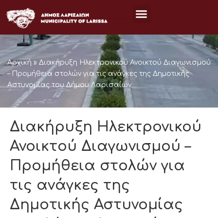
Μετάβαση
στο
περιεχόμενο
Αρχική
»
Διακήρυξη Ηλεκτρονικού Ανοικτού Διαγωνισμού
– Προμήθεια στολών για τις ανάγκες της Δημοτικής
Αστυνομίας του Δήμου Λαρισαίων
Διακήρυξη Ηλεκτρονικού
Ανοικτού Διαγωνισμού –
Προμήθεια στολών για
τις ανάγκες της
Δημοτικής Αστυνομίας