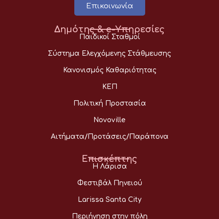
Επικοινωνία
Δημότης & e-Υπηρεσίες
Παιδικοί Σταθμοί
Σύστημα Ελεγχόμενης Στάθμευσης
Κανονισμός Καθαριότητας
ΚΕΠ
Πολιτική Προστασία
Novoville
Αιτήματα/Προτάσεις/Παράπονα
Επισκέπτης
Η Λάρισα
Φεστιβάλ Πηνειού
Larissa Santa City
Περιήγηση στην πόλη