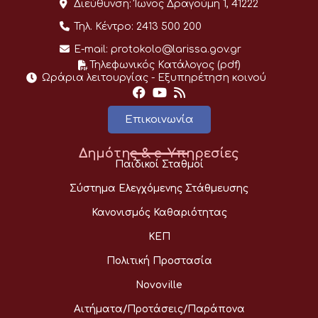
Διεύθυνση:
Ίωνος Δραγούμη 1, 41222
Τηλ. Κέντρο:
2413 500 200
E-mail:
protokolo@larissa.gov.gr
Τηλεφωνικός Κατάλογος (pdf)
Ωράρια λειτουργίας - Eξυπηρέτηση κοινού
Επικοινωνία
Δημότης & e-Υπηρεσίες
Παιδικοί Σταθμοί
Σύστημα Ελεγχόμενης Στάθμευσης
Κανονισμός Καθαριότητας
ΚΕΠ
Πολιτική Προστασία
Novoville
Αιτήματα/Προτάσεις/Παράπονα