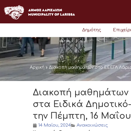
Μετάβαση
στο
περιεχόμενο
Δημότης
Επιχεί
Αρχική
»
Διακοπή μαθημάτων στο ΕΕΕΓΛ Λάρισα
Διακοπή μαθημάτων 
στα Ειδικά Δημοτικό
την Πέμπτη, 16 Μαΐου
14 Μαΐου, 2024
Ανακοινώσεις