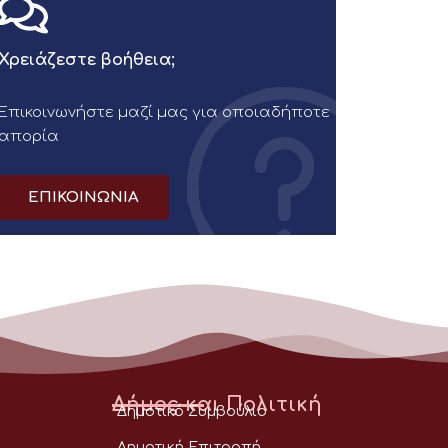
Χρειάζεστε βοήθεια;
Επικοινωνήστε μαζί μας για οποιαδήποτε
απορία
ΕΠΙΚΟΙΝΩΝΙΑ
Δήμος και Πολιτική
Δημοτικό Συμβούλιο
Δημοτική Επιτροπή