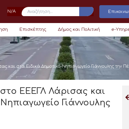
N/A
Επικοινω
ρηση
Επισκέπτης
Δήμος και Πολιτική
e-Υπηρ
ς και στα Ειδικά Δημοτικό-Νηπιαγωγείο Γιάννουλης την Πέ
στο ΕΕΕΓΛ Λάρισας και
-Νηπιαγωγείο Γιάννουλης