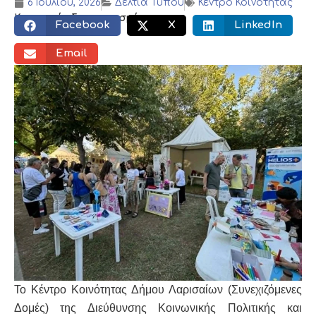
6 Ιουλίου, 2026
Δελτία Τύπου
Κέντρο Κοινότητας
Κοινωνικός διαμοιρασμός:
Facebook
X
LinkedIn
Email
Το Κέντρο Κοινότητας Δήμου Λαρισαίων (Συνεχιζόμενες
Δομές) της Διεύθυνσης Κοινωνικής Πολιτικής και