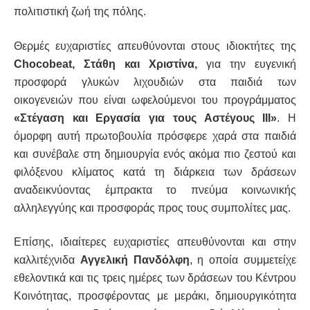
πολιτιστική ζωή της πόλης.
Θερμές ευχαριστίες
α
π
ευθύνονται
στους ιδιοκτήτες της
Chocobeat, Στάθη και Χριστίνα,
για την ευγενική
προσφορά γλυκών λιχουδιών στα παιδιά των
οικογενειών που είναι ωφελούμενοι του προγράμματος
«Στέγαση και Εργασία για τους Αστέγους ΙΙΙ»
. Η
όμορφη αυτή πρωτοβουλία πρόσφερε χαρά στα παιδιά
και συνέβαλε στη δημιουργία ενός ακόμ
α
πιο ζεστού και
φιλόξενου κλίματος κατά τη διάρκεια των δράσεων
αναδεικνύοντας έμπρακτα το πνεύμα κοινωνικής
αλληλεγγύης και προσφοράς προς τους συμπολίτες μας.
Επίσης, ι
διαίτερες ευχαριστίες απευθ
ύνονται
και στην
καλλιτέχνιδα
Αγγελική Πανδ
ό
λφ
η
, η οποία συμμετείχε
εθελοντικά και τις τρεις ημέρες των δράσεων του Κέντρου
Κοινότητας, προσφέροντας με μεράκι, δημιουργικότητα