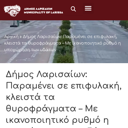
Μετάβαση
στο
περιεχόμενο
Αρχική
»
Δήμος Λαρισαίων: Παραμένει σε επιφυλακή,
κλειστά τα θυροφράγματα – Με ικανοποιητικό ρυθμό η
υποχώρηση των υδάτων
Δήμος Λαρισαίων:
Παραμένει σε επιφυλακή,
κλειστά τα
θυροφράγματα – Με
ικανοποιητικό ρυθμό η