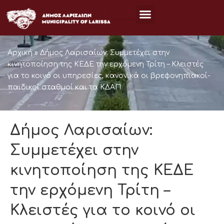
Μετάβαση
στο
περιεχόμενο
Αρχική
»
Δήμος Λαρισαίων: Συμμετέχει στην
κινητοποίηση της ΚΕΔΕ την ερχόμενη Τρίτη – Κλειστές
για το κοινό οι υπηρεσίες, κανονικά οι βρεφονηπιακοί-
παιδικοί σταθμοί και τα ΚΔΑΠ
Δήμος Λαρισαίων:
Συμμετέχει στην
κινητοποίηση της ΚΕΔΕ
την ερχόμενη Τρίτη –
Κλειστές για το κοινό οι