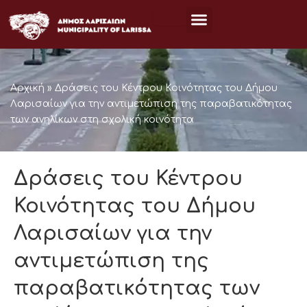
Μετάβαση
στο
περιεχόμενο
Αρχική
»
Δράσεις του Κέντρου Κοινότητας του Δήμου
Λαρισαίων για την αντιμετώπιση της παραβατικότητας
των ανηλίκων στη σχολική κοινότητα
Δράσεις του Κέντρου
Κοινότητας του Δήμου
Λαρισαίων για την
αντιμετώπιση της
παραβατικότητας των