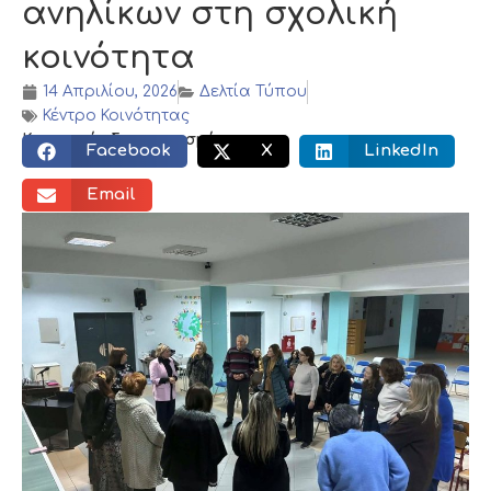
ανηλίκων στη σχολική
κοινότητα
14 Απριλίου, 2026
Δελτία Τύπου
Κέντρο Κοινότητας
Κοινωνικός διαμοιρασμός:
Facebook
X
LinkedIn
Email