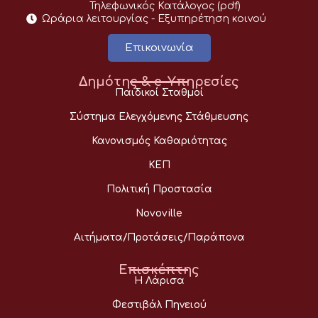
Τηλεφωνικός Κατάλογος (pdf)
Ωράρια λειτουργίας - Eξυπηρέτηση κοινού
Επικοινωνία
Δημότης & e-Υπηρεσίες
Παιδικοί Σταθμοί
Σύστημα Ελεγχόμενης Στάθμευσης
Κανονισμός Καθαριότητας
ΚΕΠ
Πολιτική Προστασία
Novoville
Αιτήματα/Προτάσεις/Παράπονα
Επισκέπτης
Η Λάρισα
Φεστιβάλ Πηνειού