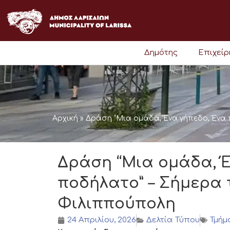
Μετάβαση
στο
περιεχόμενο
Δημότης
Επιχεί
Αρχική
»
Δράση “Μια ομάδα, Ένα γήπεδο, Ένα
Δράση “Μια ομάδα, Έ
ποδήλατο” – Σήμερα
Φιλιππούπολη
24 Απριλίου, 2026
Δελτία Τύπου
Τμήμ