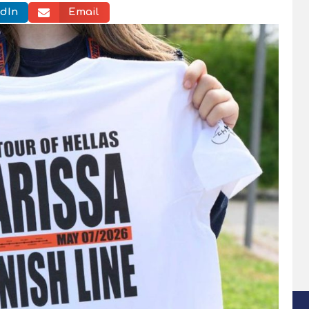
dIn
Email