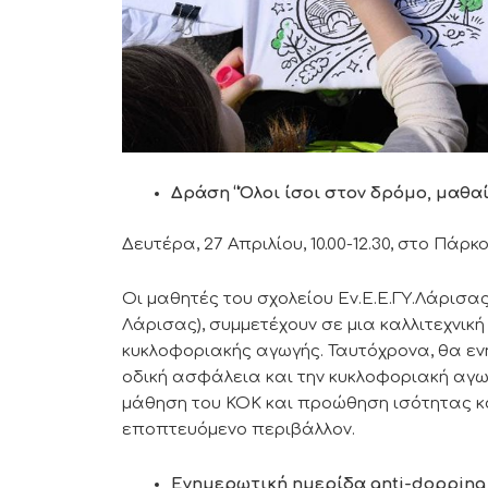
Δράση “Όλοι ίσοι στον δρόμο, μαθαί
Δευτέρα, 27 Απριλίου, 10.00-12.30, στο Πά
Οι μαθητές του σχολείου Εν.Ε.Ε.ΓΥ.Λάρισας
Λάρισας), συμμετέχουν σε μια καλλιτεχνικ
κυκλοφοριακής αγωγής. Ταυτόχρονα, θα εν
οδική ασφάλεια και την κυκλοφοριακή αγω
μάθηση του ΚΟΚ και προώθηση ισότητας κα
εποπτευόμενο περιβάλλον.
Ενημερωτική
ημερίδα anti-dopping