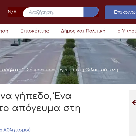
N/A
Επικοινω
ρηση
Επισκέπτης
Δήμος και Πολιτική
e-Υπηρ
 ποδήλατο” – Σήμερα το απόγευμα στη Φιλιππούπολη
να γήπεδο, Ένα
 το απόγευμα στη
α Αθλητισμού