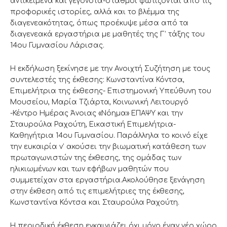
αντικείμενα και γεγονότα-σταθμοί φωτίζονται από τις
προφορικές ιστορίες, αλλά και το βλέμμα της
διαγενεακότητας, όπως προέκυψε μέσα από τα
διαγενεακά εργαστήρια με μαθητές της Γ’ τάξης του
14ου Γυμνασίου Λάρισας.
Η εκδήλωση ξεκίνησε με την Ανοιχτή Συζήτηση με τους
συντελεστές της έκθεσης: Κωνσταντίνα Κόντσα,
Επιμελήτρια της έκθεσης- Επιστημονική Υπεύθυνη του
Μουσείου, Μαρία Τζιάρτα, Κοινωνική Λειτουργό
-Κέντρο Ημέρας Άνοιας «Νόημα» ΕΠΑΨΥ και την
Σταυρούλα Ραχούτη, Εικαστική Επιμελήτρια-
Καθηγήτρια 14ου Γυμνασίου. Παράλληλα το κοινό είχε
την ευκαιρία ν’ ακούσει την βιωματική κατάθεση των
πρωταγωνιστών της έκθεσης, της ομάδας των
ηλικιωμένων και των εφήβων μαθητών που
συμμετείχαν στα εργαστήρια.Ακολούθησε ξενάγηση
στην έκθεση από τις επιμελήτριες της έκθεσης,
Κωνσταντίνα Κόντσα και Σταυρούλα Ραχούτη.
Η περιοδική έκθεση εγκαινιάζει όχι μόνο έναν νέο χώρο