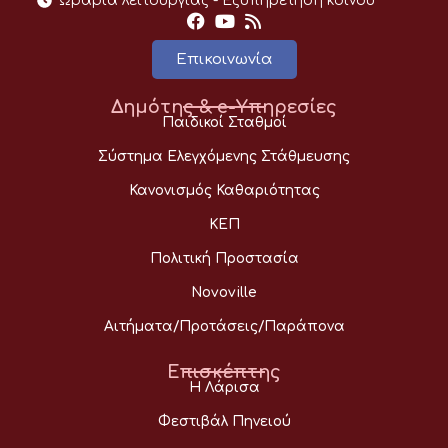
Ωράρια λειτουργίας - Eξυπηρέτηση κοινού
Επικοινωνία
Δημότης & e-Υπηρεσίες
Παιδικοί Σταθμοί
Σύστημα Ελεγχόμενης Στάθμευσης
Κανονισμός Καθαριότητας
ΚΕΠ
Πολιτική Προστασία
Novoville
Αιτήματα/Προτάσεις/Παράπονα
Επισκέπτης
Η Λάρισα
Φεστιβάλ Πηνειού