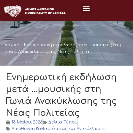
Μετάβαση
στο
περιεχόμενο
Αρχική
»
Ενημερωτική εκδήλωση μετά …μουσικής στη
Γωνιά Ανακύκλωσης της Νέας Πολιτείας
Ενημερωτική εκδήλωση
μετά …μουσικής στη
Γωνιά Ανακύκλωσης της
Νέας Πολιτείας
13 Μαΐου, 2026
Δελτία Τύπου
Διεύθυνση Καθαριότητας και Ανακύκλωσης