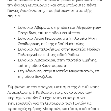
την έναρξη λειτουργίας και στις υπόλοιπες πέντε
Γωνιές Ανακύκλωσης, που βρίσκονται στα εξής
σημεία:
Συνοικία
Αβέρωφ
, στην
πλατεία Αλησμόνητων
Πατρίδων
, επί της οδού Λευκίππου
Συνοικία
Αγίου Γεωργίου
, στην
πλατεία Μίκη
Θεοδωράκη
, επί της οδού Νικόπολης
Συνοικία
Αμπελοκήπων
, στην
πλατεία Ηρώων
Πολυτεχνείου
, επί της οδού Ρόδου
Συνοικία
Λιβαδακίου
, στην
πλατεία Ειρήνης
,
επί της οδού Κουντουριώτη
Στη
Γιάννουλη
, στην
πλατεία Μικρασιατών
, επί
της οδού Βενιζέλου
Σύμφωνα με τον προγραμματισμό της Διεύθυνσης
Ανακύκλωσης & Καθαριότητας, οι κάτοικοι των
περιοχών αυτών θα έχουν την ευκαιρία να
ενημερωθούν για τη λειτουργία των Γωνιών τις
προσεχείς ημέρες. Μπορούν, ωστόσο, από αύριο