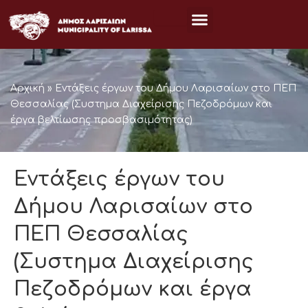
Μετάβαση
στο
περιεχόμενο
Αρχική
»
Εντάξεις έργων του Δήμου Λαρισαίων στο ΠΕΠ
Θεσσαλίας (Συστημα Διαχείρισης Πεζοδρόμων και
έργα βελτίωσης προσβασιμότητας)
Εντάξεις έργων του
Δήμου Λαρισαίων στο
ΠΕΠ Θεσσαλίας
(Συστημα Διαχείρισης
Πεζοδρόμων και έργα