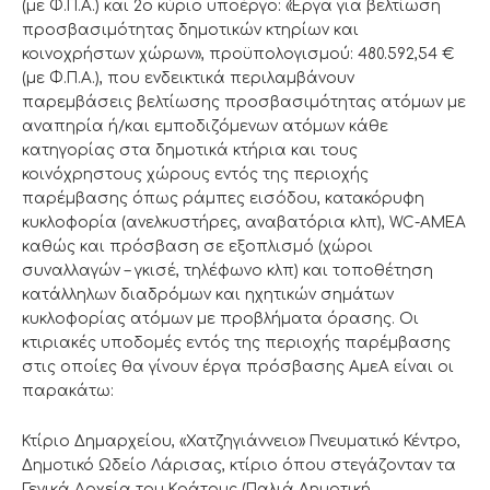
(με Φ.Π.Α.) και 2ο κύριο υποέργο: «Έργα για βελτίωση
προσβασιμότητας δημοτικών κτηρίων και
κοινοχρήστων χώρων», προϋπολογισμού: 480.592,54 €
(με Φ.Π.Α.), που ενδεικτικά περιλαμβάνουν
παρεμβάσεις βελτίωσης προσβασιμότητας ατόμων με
αναπηρία ή/και εμποδιζόμενων ατόμων κάθε
κατηγορίας στα δημοτικά κτήρια και τους
κοινόχρηστους χώρους εντός της περιοχής
παρέμβασης όπως ράμπες εισόδου, κατακόρυφη
κυκλοφορία (ανελκυστήρες, αναβατόρια κλπ), WC-ΑΜΕΑ
καθώς και πρόσβαση σε εξοπλισμό (χώροι
συναλλαγών – γκισέ, τηλέφωνο κλπ) και τοποθέτηση
κατάλληλων διαδρόμων και ηχητικών σημάτων
κυκλοφορίας ατόμων με προβλήματα όρασης. Οι
κτιριακές υποδομές εντός της περιοχής παρέμβασης
στις οποίες θα γίνουν έργα πρόσβασης ΑμεΑ είναι οι
παρακάτω:
Κτίριο Δημαρχείου, «Χατζηγιάννειο» Πνευματικό Κέντρο,
Δημοτικό Ωδείο Λάρισας, κτίριο όπου στεγάζονταν τα
Γενικά Αρχεία του Κράτους (Παλιά Δημοτική