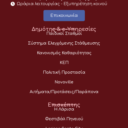
Ωράρια λειτουργίας - Eξυπηρέτηση κοινού
Επικοινωνία
Δημότης & e-Υπηρεσίες
Παιδικοί Σταθμοί
Σύστημα Ελεγχόμενης Στάθμευσης
Κανονισμός Καθαριότητας
ΚΕΠ
Πολιτική Προστασία
Novoville
Αιτήματα/Προτάσεις/Παράπονα
Επισκέπτης
Η Λάρισα
Φεστιβάλ Πηνειού