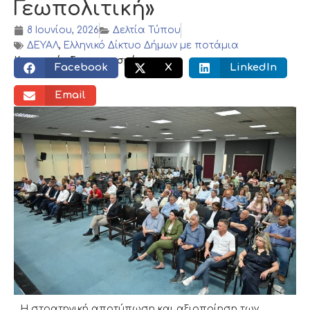
Γεωπολιτική»
8 Ιουνίου, 2026
Δελτία Τύπου
ΔΕΥΑΛ
,
Ελληνικό Δίκτυο Δήμων με ποτάμια
Κοινωνικός διαμοιρασμός:
Facebook
X
LinkedIn
Email
Η στρατηγική αποτύπωση και αξιοποίηση των