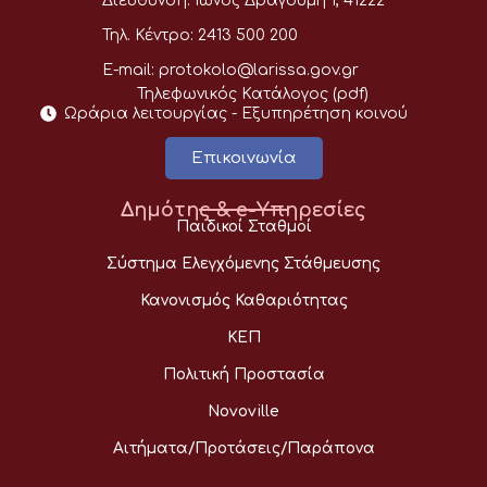
Διεύθυνση:
Ίωνος Δραγούμη 1, 41222
Τηλ. Κέντρο:
2413 500 200
E-mail:
protokolo@larissa.gov.gr
Τηλεφωνικός Κατάλογος (pdf)
Ωράρια λειτουργίας - Eξυπηρέτηση κοινού
Επικοινωνία
Δημότης & e-Υπηρεσίες
Παιδικοί Σταθμοί
Σύστημα Ελεγχόμενης Στάθμευσης
Κανονισμός Καθαριότητας
ΚΕΠ
Πολιτική Προστασία
Novoville
Αιτήματα/Προτάσεις/Παράπονα