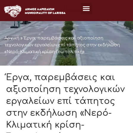
Μετάβαση
στο
περιεχόμενο
Αρχική
»
Έργα, παρεμβάσεις και αξιοποίηση
τεχνολογικών εργαλείων επί τάπητος στην εκδήλωση
«Νερό-Κλιματική κρίση-Γεωπολιτική»
Έργα, παρεμβάσεις και
αξιοποίηση τεχνολογικών
εργαλείων επί τάπητος
στην εκδήλωση «Νερό-
Κλιματική κρίση-