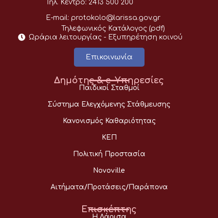
Τηλ. Κέντρο:
2413 500 200
E-mail:
protokolo@larissa.gov.gr
Τηλεφωνικός Κατάλογος (pdf)
Ωράρια λειτουργίας - Eξυπηρέτηση κοινού
Επικοινωνία
Δημότης & e-Υπηρεσίες
Παιδικοί Σταθμοί
Σύστημα Ελεγχόμενης Στάθμευσης
Κανονισμός Καθαριότητας
ΚΕΠ
Πολιτική Προστασία
Novoville
Αιτήματα/Προτάσεις/Παράπονα
Επισκέπτης
Η Λάρισα