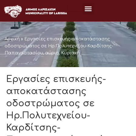
Μετάβαση
στο
περιεχόμενο
Αρχική
»
Εργασίες επισκευής-αποκατάστασης
οδοστρώματος σε Ηρ.Πολυτεχνείου-Καρδίτσης-
Παπαναστασίου, αύριο, Κυριακή
Εργασίες επισκευής-
αποκατάστασης
οδοστρώματος σε
Ηρ.Πολυτεχνείου-
Καρδίτσης-