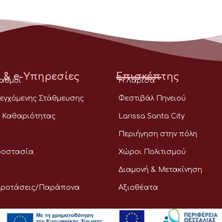
 & e-Υπηρεσίες
Επισκέπτης
ταθμοί
Η Λάρισα
εγχόμενης Στάθμευσης
Φεστιβάλ Πηνειού
 Καθαριότητας
Larissa Santa City
Περιήγηση στην πόλη
ροστασία
Χώροι Πολιτισμού
Διαμονή & Μετακίνηση
Προτάσεις/Παράπονα
Αξιοθέατα