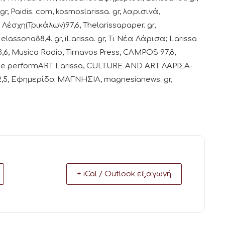
gr, Paidis. com, kosmoslarissa. gr, λαρισινά,
Λέσχη(Τρικάλων)97,6, Thelarissapaper. gr,
assona88,4. gr, iLarissa. gr, Τι Νέα Λάρισα; Larissa
, Musica Radio, Tirnavos Press, CAMPOS 97,8,
r, The performART Larissa, CULTURE AND ART ΛΑΡΙΣΑ-
102,5, Εφημερίδα ΜΑΓΝΗΣΙΑ, magnesianews. gr,
+ iCal / Outlook εξαγωγή