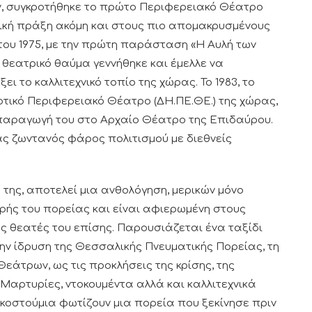
ν, συγκροτήθηκε το πρώτο Περιφερειακό Θέατρο
ική πράξη ακόμη και στους πιο απομακρυσμένους
 του 1975, με την πρώτη παράσταση «Η Αυλή των
θεατρικό θαύμα γεννήθηκε και έμελλε να
ι το καλλιτεχνικό τοπίο της χώρας. Το 1983, το
τικό Περιφερειακό Θέατρο (ΔΗ.ΠΕ.ΘΕ.) της χώρας,
παραγωγή του στο Αρχαίο Θέατρο της Επιδαύρου.
ς ζωντανός φάρος πολιτισμού με διεθνείς
 της, αποτελεί μια ανθολόγηση, μερικών μόνο
πρής του πορείας και είναι αφιερωμένη στους
 θεατές του επίσης. Παρουσιάζεται ένα ταξίδι
ν ίδρυση της Θεσσαλικής Πνευματικής Πορείας, τη
άτρων, ως τις προκλήσεις της κρίσης, της
 Μαρτυρίες, ντοκουμέντα αλλά και καλλιτεχνικά
 κοστούμια φωτίζουν μια πορεία που ξεκίνησε πριν