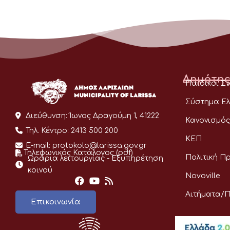
Δημότης
Παιδικοί Σ
Σύστημα Ελ
Διεύθυνση:
Ίωνος Δραγούμη 1, 41222
Κανονισμός
Τηλ. Κέντρο:
2413 500 200
ΚΕΠ
E-mail:
protokolo@larissa.gov.gr
Τηλεφωνικός Κατάλογος (pdf)
Πολιτική Π
Ωράρια λειτουργίας - Eξυπηρέτηση
κοινού
Novoville
Αιτήματα/
Επικοινωνία