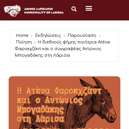
Μετάβαση
στο
περιεχόμενο
Home
Εκδηλώσεις
Παρουσίαση
Ποίηση
Η διεθνούς φήμης ποιήτρια Ατένα
Φαροκχζάντ και ο συγγραφέας Αντώνιος
Μπογαδάκης στη Λάρισα