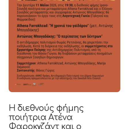
Η διεθνούς φήμης
ποιήτρια Ατένα
Φαροκχζάντ και ο