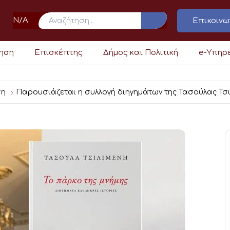
N/A
Επικοινω
ρηση
Επισκέπτης
Δήμος και Πολιτική
e-Υπηρ
ση
Παρουσιάζεται η συλλογή διηγημάτων της Τασούλας Τσιλ