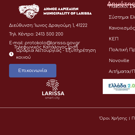
Δημότης
Παιδικοί Σ
Σύστημα Ελ
Διεύθυνση:
Ίωνος Δραγούμη 1, 41222
Κανονισμός
Τηλ. Κέντρο:
2413 500 200
ΚΕΠ
E-mail:
protokolo@larissa.gov.gr
Τηλεφωνικός Κατάλογος (pdf)
Πολιτική Π
Ωράρια λειτουργίας - Eξυπηρέτηση
κοινού
Novoville
Επικοινωνία
Αιτήματα/
Όροι Χρήσης
Π