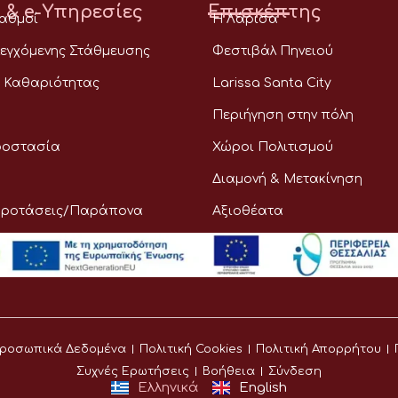
 & e-Υπηρεσίες
Επισκέπτης
ταθμοί
Η Λάρισα
εγχόμενης Στάθμευσης
Φεστιβάλ Πηνειού
 Καθαριότητας
Larissa Santa City
Περιήγηση στην πόλη
ροστασία
Χώροι Πολιτισμού
Διαμονή & Μετακίνηση
Προτάσεις/Παράπονα
Αξιοθέατα
ροσωπικά Δεδομένα
Πολιτική Cookies
Πολιτική Απορρήτου
Συχνές Ερωτήσεις
Βοήθεια
Σύνδεση
Ελληνικά
English