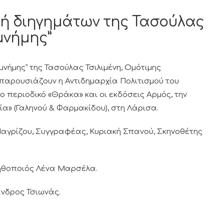
γή διηγημάτων της Τασούλας
μνήμης”
 μνήμης” της Τασούλας Τσιλιμένη, Ομότιμης
παρουσιάζουν η Αντιδημαρχία Πολιτισμού του
ο περιοδικό «Θράκα» και οι εκδόσεις Αρμός, την
ωνία» (Γαληνού & Φαρμακίδου), στη Λάρισα.
 Μαγρίζου, Συγγραφέας, Κυριακή Σπανού, Σκηνοθέτης
ηθοποιός Λένα Μαρσέλα.
ανδρος Τσιωνάς.