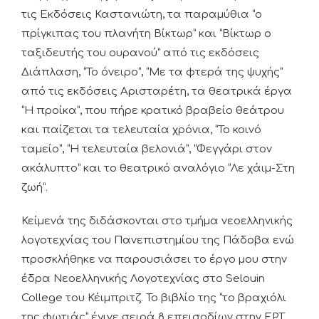
τις Εκδόσεις Καστανιώτη, τα παραμύθια “ο
πρίγκιπας του πλανήτη Βίκτωρ” και “Βίκτωρ ο
ταξιδευτής του ουρανού” από τις εκδόσεις
Διάπλαση, “Το όνειρο”, “Με τα φτερά της ψυχής”
από τις εκδόσεις Αρισταρέτη, τα θεατρικά έργα
“Η προίκα”, που πήρε κρατικό βραβείο θεάτρου
και παίζεται τα τελευταία χρόνια, “Το κοινό
ταμείο”, “Η τελευταία βελονιά”, “Φεγγάρι στον
ακάλυπτο” και το θεατρικό αναλόγιο “Λε χάιμ-Στη
ζωή”.
Κείμενά της διδάσκονται στο τμήμα νεοελληνικής
λογοτεχνίας του Πανεπιστημίου της Πάδοβα ενώ
προσκλήθηκε να παρουσιάσει το έργο μου στην
έδρα Νεοελληνικής Λογοτεχνίας στο Selouin
College του Κέιμπριτζ. Το βιβλίο της “το βραχιόλι
της φωτιάς” έγινε σειρά 8 επεισοδίων στην ΕΡΤ