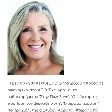
Η Βεατρίκη (Μπέττυ) Σαΐας-Μαγρίζου σπούδασε
οικονομικά στο ΑΠΘ. Έχει γράψει τα
μυθιστορήματα “Στην Πολυξένη”, “Ο Νέστορας
που Τόρη τον φώναζε αυτή”, “Μοιραία ταύτιση”,
“Το βραχιόλι της φωτιάς”, “Αόρατα Φτερά” από