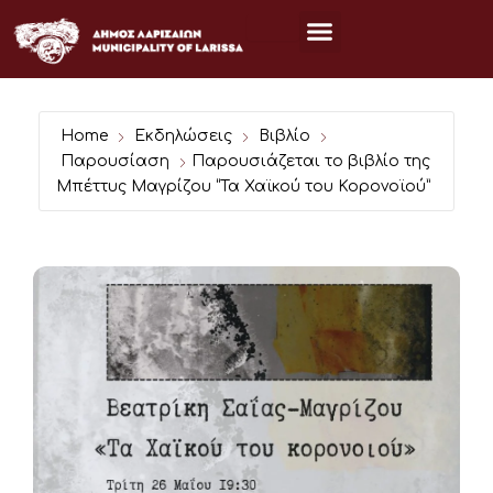
Μετάβαση
στο
περιεχόμενο
Home
Εκδηλώσεις
Βιβλίο
Παρουσίαση
Παρουσιάζεται το βιβλίο της
Μπέττυς Μαγρίζου “Τα Χαϊκού του Κορονοϊού”