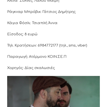
Αλίνα Σόλνες: Λάλου Μαίρη
Ράγκναρ Μπρόβικ: Γάτσιος Δημήτρης
Κάγια Φόσλι: Τσιαπλή Άννα
Είσοδος: 8 ευρώ
Τηλ. Κρατήσεων: 6984772177 (τηλ., sms, viber)
Παραγωγή: Ατέρμονο ΚΟΙΝ.ΣΕ.Π
Χορηγός: Δίας σκαλωσιές