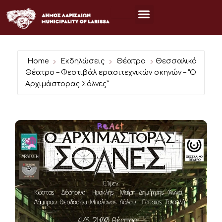
Μετάβαση
στο
περιεχόμενο
Home
Εκδηλώσεις
Θέατρο
Θεσσαλικό
Θέατρο – Φεστιβάλ ερασιτεχνικών σκηνών – “O
Αρχιμάστορας Σόλνες”