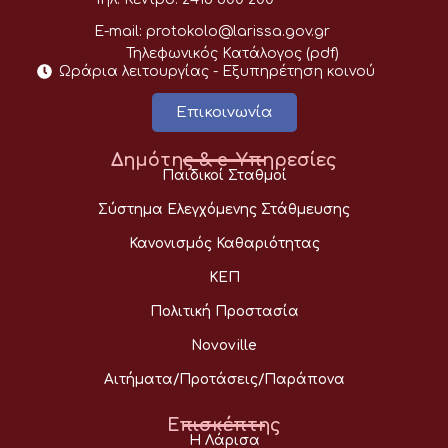
E-mail:
protokolo@larissa.gov.gr
Τηλεφωνικός Κατάλογος (pdf)
Ωράρια λειτουργίας - Eξυπηρέτηση κοινού
Επικοινωνία
Δημότης & e-Υπηρεσίες
Παιδικοί Σταθμοί
Σύστημα Ελεγχόμενης Στάθμευσης
Κανονισμός Καθαριότητας
ΚΕΠ
Πολιτική Προστασία
Novoville
Αιτήματα/Προτάσεις/Παράπονα
Επισκέπτης
Η Λάρισα