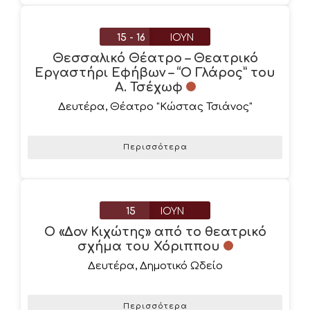
15 - 16
ΙΟΎΝ
Θεσσαλικό Θέατρο – Θεατρικό
Εργαστήρι Εφήβων – “Ο Γλάρος” του
Α. Τσέχωφ
Δευτέρα
,
Θέατρο "Κώστας Τσιάνος"
Περισσότερα
15
ΙΟΎΝ
Ο «Δον Κιχώτης» από το θεατρικό
σχήμα του Χόριππου
Δευτέρα
,
Δημοτικό Ωδείο
Περισσότερα