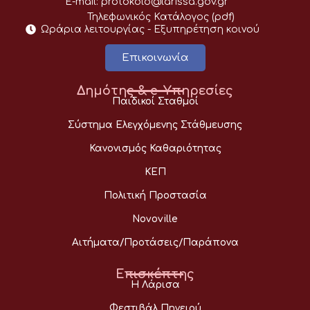
E-mail:
protokolo@larissa.gov.gr
Τηλεφωνικός Κατάλογος (pdf)
Ωράρια λειτουργίας - Eξυπηρέτηση κοινού
Επικοινωνία
Δημότης & e-Υπηρεσίες
Παιδικοί Σταθμοί
Σύστημα Ελεγχόμενης Στάθμευσης
Κανονισμός Καθαριότητας
ΚΕΠ
Πολιτική Προστασία
Novoville
Αιτήματα/Προτάσεις/Παράπονα
Επισκέπτης
Η Λάρισα
Φεστιβάλ Πηνειού