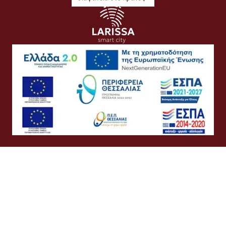
Όροι Χρήσης
Προσωπικά Δεδομένα
Πολιτική Cookies
Πολιτική Απορρήτου
Προσβασιμότητα
Συχνές Ερωτήσεις
Βοήθεια
Σύνδεση
Ελληνικά
English
©
Δήμος Λαρισαίων