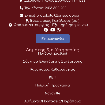
Διεύθυνση:
Ίωνος Δραγούμη 1, 41222
Τηλ. Κέντρο:
2413 500 200
E-mail:
protokolo@larissa.gov.gr
Τηλεφωνικός Κατάλογος (pdf)
Ωράρια λειτουργίας - Eξυπηρέτηση κοινού
Επικοινωνία
Δημότης & e-Υπηρεσίες
Παιδικοί Σταθμοί
Σύστημα Ελεγχόμενης Στάθμευσης
Κανονισμός Καθαριότητας
ΚΕΠ
Πολιτική Προστασία
Novoville
Αιτήματα/Προτάσεις/Παράπονα