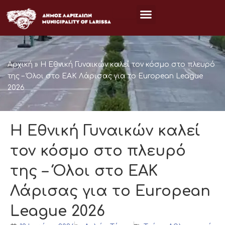
Μετάβαση
στο
περιεχόμενο
Αρχική
»
Η Εθνική Γυναικών καλεί τον κόσμο στο πλευρό
της – Όλοι στο ΕΑΚ Λάρισας για το European League
2026
Η Εθνική Γυναικών καλεί
τον κόσμο στο πλευρό
της – Όλοι στο ΕΑΚ
Λάρισας για το European
League 2026