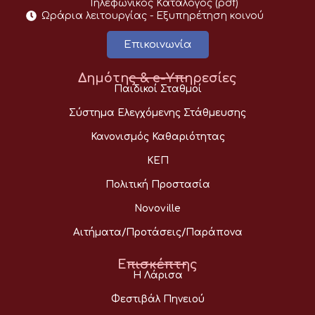
Τηλεφωνικός Κατάλογος (pdf)
Ωράρια λειτουργίας - Eξυπηρέτηση κοινού
Επικοινωνία
Δημότης & e-Υπηρεσίες
Παιδικοί Σταθμοί
Σύστημα Ελεγχόμενης Στάθμευσης
Κανονισμός Καθαριότητας
ΚΕΠ
Πολιτική Προστασία
Novoville
Αιτήματα/Προτάσεις/Παράπονα
Επισκέπτης
Η Λάρισα
Φεστιβάλ Πηνειού