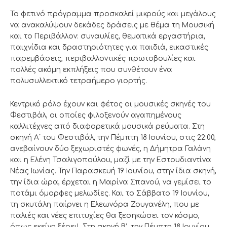
Το φετινό πρόγραμμα προσκαλεί μικρούς και μεγάλους
να ανακαλύψουν δεκάδες δράσεις με θέμα τη Μουσική
και το Περιβάλλον: συναυλίες, θεματικά εργαστήρια,
παιχνίδια και δραστηριότητες για παιδιά, εικαστικές
παρεμβάσεις, περιβαλλοντικές πρωτοβουλίες και
πολλές ακόμη εκπλήξεις που συνθέτουν ένα
πολυσυλλεκτικό τετραήμερο γιορτής.
Κεντρικό ρόλο έχουν και φέτος οι μουσικές σκηνές του
Φεστιβάλ, οι οποίες φιλοξενούν αγαπημένους
καλλιτέχνες από διαφορετικά μουσικά ρεύματα. Στη
σκηνή Α΄ του Φεστιβάλ, την Πέμπτη 18 Ιουνίου, στις 22:00,
ανεβαίνουν δύο ξεχωριστές φωνές, η Δήμητρα Γαλάνη
και η Ελένη Τσαλιγοπούλου, μαζί με την Εστουδιαντίνα
Νέας Ιωνίας. Την Παρασκευή 19 Ιουνίου, στην ίδια σκηνή,
την ίδια ώρα, έρχεται η Μαρίνα Σπανού, να γεμίσει το
ποτάμι όμορφες μελωδίες. Και το Σάββατο 19 Ιουνίου,
τη σκυτάλη παίρνει η Ελεωνόρα Ζουγανέλη, που με
παλιές και νέες επιτυχίες θα ξεσηκώσει τον κόσμο,
όπως εκείνη ξέρει! Στη σκηνή Β’, την Πέμπτη 18 Ιουνίου,