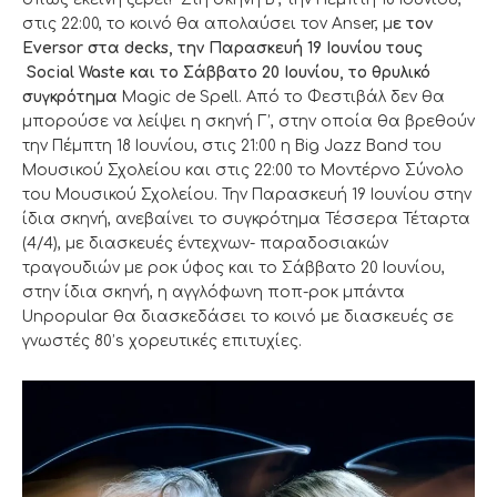
στις 22:00, το κοινό θα απολαύσει τον Anser, μ
ε τον
Eversor στα decks, την Παρασκευή 19 Ιουνίου τους
Social Waste και το Σάββατο 20 Ιουνίου, το θρυλικό
συγκρότημα
Magic de Spell. Από το Φεστιβάλ δεν θα
μπορούσε να λείψει η σκηνή Γ’, στην οποία θα βρεθούν
την Πέμπτη 18 Ιουνίου, στις 21:00 η Big Jazz Band του
Μουσικού Σχολείου και στις 22:00 το Μοντέρνο Σύνολο
του Μουσικού Σχολείου. Την Παρασκευή 19 Ιουνίου στην
ίδια σκηνή, ανεβαίνει το συγκρότημα Τέσσερα Τέταρτα
(4/4), με διασκευές έντεχνων- παραδοσιακών
τραγουδιών με ροκ ύφος και το Σάββατο 20 Ιουνίου,
στην ίδια σκηνή, η αγγλόφωνη ποπ-ροκ μπάντα
Unpopular θα διασκεδάσει το κοινό με διασκευές σε
γνωστές 80’s χορευτικές επιτυχίες.