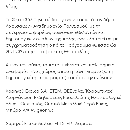
από τα Τέμπη ως τον Πηνειό και μια μοναδική τελετή
λήξης.
Το Φεστιβάλ Πηνειού διοργανώνεται από τον Δήμο
Λαρισαίων – Αντιδημαρχία Πολιτισμού, με τη
συνεργασία φορέων, συλλόγων, εθελοντών και
δημιουργικών ομάδων της πόλης, ενώ υλοποιείται με
συγχρηματοδότηση από το Πρόγραμμα «Θεσσαλία
2021–2027» της Περιφέρειας Θεσσαλίας.
Αυτόν τον Ιούνιο, το ποτάμι γίνεται και πάλι σημείο
αναφοράς. Ένας χώρος όπου η πόλη γιορτάζει τη
δημιουργικότητα και μοιράζεται όσα την ενώνουν.
Χορηγοί: Exalco S.A., ETEM, ΘΕΣγάλα, “Καραμπίνας”
Διοργάνωση Εκδηλώσεων, Ρουμελιώτης Ηλεκτρολογικό
Υλικό – Φωτισμός, Φυσικό Μεταλλικό Νερό Βίκος,
Μπύρα ΑΛΦΑ, geon.wc
Χορηγοί Επικοινωνίας: ΕΡΤ3, ΕΡΤ Λάρισα