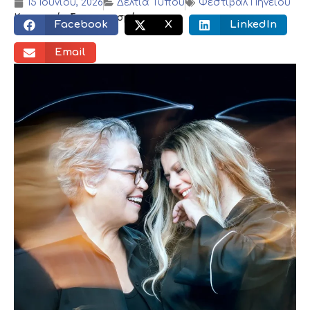
15 Ιουνίου, 2026
Δελτία Τύπου
Φεστιβάλ Πηνειού
Κοινωνικός διαμοιρασμός:
Facebook
X
LinkedIn
Email