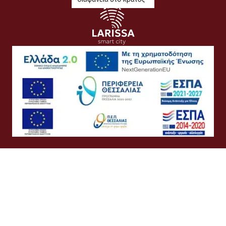
Όροι Χρήσης
Προσωπικά Δεδομένα
Πολιτική Cookies
Πολιτική Απορρήτου
Προσβασιμότητα
Συχνές Ερωτήσεις
Βοήθεια
Σύνδεση
Ελληνικά
English
©
Δήμος Λαρισαίων