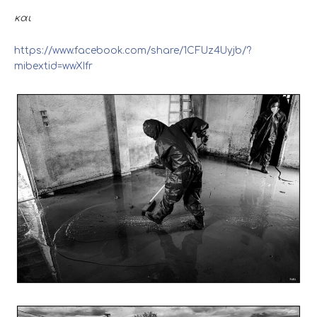
και
https://www.facebook.com/share/1CFUz4Uyjb/?
mibextid=wwXIfr